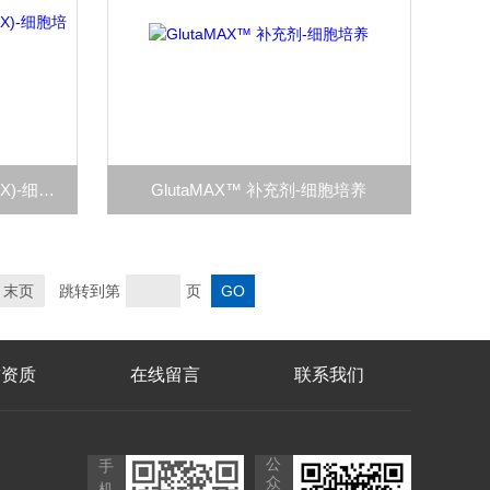
MEM 非必需氨基酸溶液 (100X)-细胞培养实验
GlutaMAX™ 补充剂-细胞培养
末页
跳转到第
页
誉资质
在线留言
联系我们
公
手
众
机