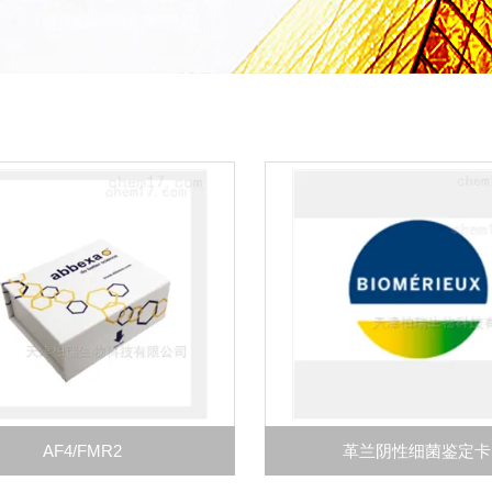
AF4/FMR2
革兰阴性细菌鉴定卡