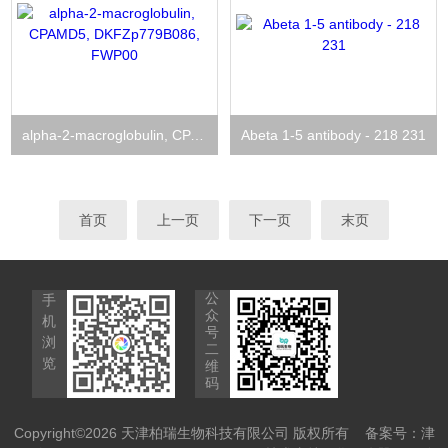
alpha-2-macroglobulin, CPAMD5, DKFZp779B086, FWP00
Abeta 1-5 antibody - 218 231
首页
上一页
下一页
末页
公
手
众
机
号
浏
二
览
维
码
Copyright©2026 天津柏瑞生物科技有限公司 版权所有
备案号：津