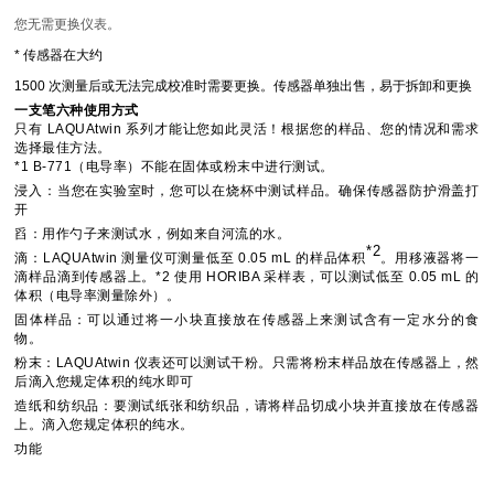
您无需更换仪表。
* 传感器在大约
1500 次测量后或无法完成校准时需要更换。传感器单独出售，易于拆卸和更换
一支笔六种使用方式
只有 LAQUAtwin 系列才能让您如此灵活！根据您的样品、您的情况和需求
选择最佳方法。
*1 B-771（电导率）不能在固体或粉末中进行测试。
浸入：当您在实验室时，您可以在烧杯中测试样品。确保传感器防护滑盖打
开
舀：用作勺子来测试水，例如来自河流的水。
*2
滴：
LAQUAtwin 测量仪可测量低至 0.05 mL 的样品体积
。用移液器将一
滴样品滴到传感器上。
*2 使用 HORIBA 采样表，可以测试低至 0.05 mL 的
体积（电导率测量除外）。
固体样品：可以通过将一小块直接放在传感器上来测试含有一定水分的食
物。
粉末：LAQUAtwin 仪表还可以测试干粉。只需将粉末样品放在传感器上，然
后滴入您规定体积的纯水即可
造纸和纺织品：要测试纸张和纺织品，请将样品切成小块并直接放在传感器
上。滴入您规定体积的纯水。
功能