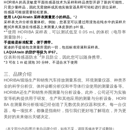
HORIBA 的高灵敏度平面传感器技术为采样和样品类型开辟了新的可能性。
只需少量样品，因此无需烧杯或其他实验室器具即可轻松进行原位采样。
传感器可根据需要轻松更换。
使用 LAQUAtwin 采样表测量更小的样品。
*2
采样表允许分析痕量体积。例如，您甚至可以通过用浸泡在纯水中的采样片
擦拭并将其放在传感器上来测量人体皮肤的 pH 值。
2
使用 HORIBA 采样表，可以测试低至 0.05 mL 的体积（电导率
*
测量除外）。
手提箱是标准配置，便于携带。
紧凑的手提箱包含测量所需的一切，包括标准溶液和采样表。
LAQUAtwin 的防护等级为 IP67。
*3
仪表和传感器防水
并且防尘，因此您可以随身携带。
*3 可在 1 m 处浸泡 30 分钟。不适合水下使用
三、品牌介绍
HORIBA/堀场
生产和销售汽车排放测量系统、环境测量仪器、种类齐
全的科学分析仪、体外诊断分析仪和半导体行业使用的测量设备等。
HORIBA还生产和销售外围测量与分析设备。此外，公司还可为实验
室等机构提供用于研发、生产和其他应用的测量与分析设备。HORI
BA 在测量和分析领域已经创造了无数优良的仪器和技术。每一台仪
器，每一项技术，都像是指南针，指引我们更好地了解现在，并为更
美好的未来做出关键决定。
（本文部分内容/图片来自品牌介绍，如有不妥，请联系修改更正或删除）