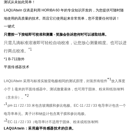
测试从未如此简单！
LAQUAtwin 仪表是利用 HORIBA 60 年的专业知识开发的，为您提供可随时随
地使用的高质量的技术。而且它们使用起来非常简单，您不需要任何培训！
一键式
只需按一下按钮即可校准和测量 - 笑脸会告诉您何时可以读取结果。
只需几滴标准溶液即可轻松自动校准，让您放心测量精度。也可以进
*1
行两点校准。
*1 B-711除外
平面传感器技术
*1
LAQUAtwin 采用与标准实验室电极相同的测试原理，封装所有组件
放入厚度
小于 1 毫米的平面传感器中。测试微量液体，也可用于固体、粉末和纸张/材料
*2
（含水分）。
1
*
pH-11 / 22 / 33 米包含玻璃膜和参比电极。EC-11 / 22 / 33 电导率计包含一个
电导率单元。离子计和钠盐计包含离子膜和参比电极。
2
*
EC-11 / 22 / 33（电导率计不适用于固体、粉末或纸张/材料
LAQUAtwin：采用扁平传感器技术的仪表。