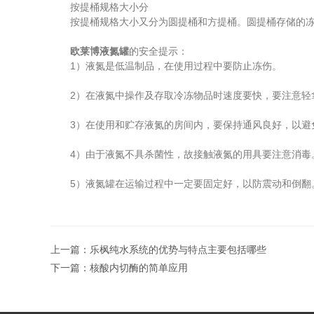
按提桶规格大小分
按提桶规格大小又分为圆提桶和方提桶。圆提桶存储的冻存
欧莱博液氮罐
的安全提示：
1）液氮是低温制品，在使用过程中要防止冻伤。
2）在液氮中操作及存取冷冻物品时速度要快，要注意轻
3）在使用和贮存液氮的房间内，要保持通风良好，以避
4）由于液氮不具杀菌性，故接触液氮的用具要注意消毒
5）液氮罐在运输过程中一定要固定好，以防震动和倒翻
上一篇：
乐枫纯水系统的优势与特点主要包括哪些
下一篇：
核酸内切酶的简单应用