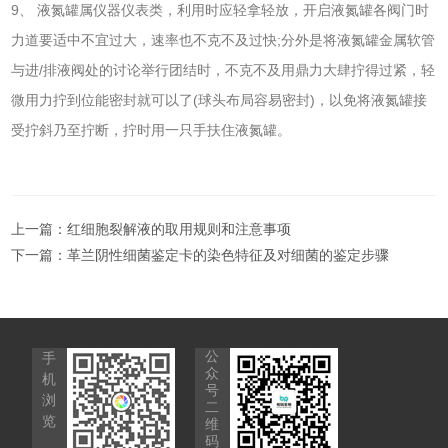
9、 液氮罐属仪器仪表类，利用时应轻拿轻放，开启液氮罐各阀门时
力道要适中不宜过大，速率也不克不及过快;分外是将液氮罐金属软管
与进/排液阀处的讨论举行团结时，不克不及用鼎力大肆拧得过紧，轻
微用力拧到位能密封就可以了(球头布局容易密封)，以免将液氮罐接
受拧斜乃至拧断，拧时用一只手扶住液氮罐。
上一篇：
红细胞裂解液的取用规则和注意事项
下一篇：
革兰阴性细菌鉴定卡的染色特征及对细菌的鉴定步骤
公
手
众
机
号
浏
二
览
维
码