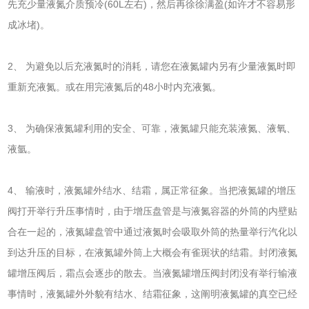
先充少量液氮介质预冷(60L左右)，然后再徐徐满盈(如许才不容易形
成冰堵)。
2、 为避免以后充液氮时的消耗，请您在液氮罐内另有少量液氮时即
重新充液氮。或在用完液氮后的48小时内充液氮。
3、 为确保液氮罐利用的安全、可靠，液氮罐只能充装液氮、液氧、
液氩。
4、 输液时，液氮罐外结水、结霜，属正常征象。当把液氮罐的增压
阀打开举行升压事情时，由于增压盘管是与液氮容器的外筒的内壁贴
合在一起的，液氮罐盘管中通过液氮时会吸取外筒的热量举行汽化以
到达升压的目标，在液氮罐外筒上大概会有雀斑状的结霜。封闭液氮
罐增压阀后，霜点会逐步的散去。当液氮罐增压阀封闭没有举行输液
事情时，液氮罐外外貌有结水、结霜征象，这阐明液氮罐的真空已经