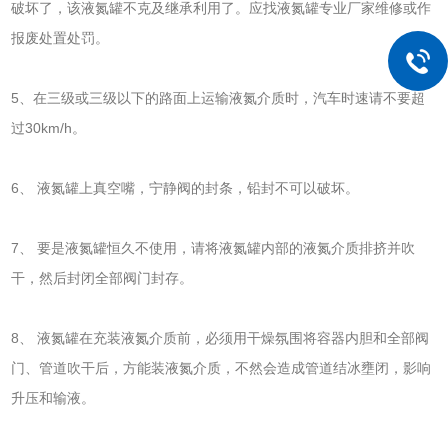
破坏了，该液氮罐不克及继承利用了。应找液氮罐专业厂家维修或作
报废处置处罚。
5、在三级或三级以下的路面上运输液氮介质时，汽车时速请不要超
过
30km/h。
6、 液氮罐上真空嘴，宁静阀的封条，铅封不可以破坏。
7、 要是液氮罐恒久不使用，请将液氮罐内部的液氮介质排挤并吹
干，然后封闭全部阀门封存。
8、 液氮罐在充装液氮介质前，必须用干燥氛围将容器内胆和全部阀
门、管道吹干后，方能装液氮介质，不然会造成管道结冰壅闭，影响
升压和输液。