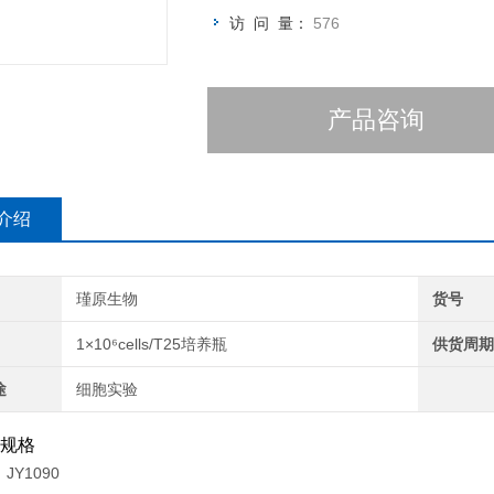
访 问 量：
576
产品咨询
介绍
瑾原生物
货号
1×10⁶cells/T25培养瓶
供货周
途
细胞实验
规格
JY1090