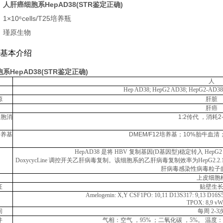
：
人肝癌细胞系HepAD38(STR鉴定正确)
×10⁶cells/T25培养瓶
：瑾原生物
基本介绍
系HepAD38(STR鉴定正确)
人
Hep AD38; HepG2 AD38; HepG2-AD38;
源
肝脏
肝癌
细胞消
1:2传代
，消耗
2
培养基
DMEM/F12培养基；10%胎牛血清；四
HepAD38 是将 HBV 复制基因(D基因型)稳定转入 Hep
DoxycycLine 调控开关乙肝病毒复
制。该细胞系的乙肝病毒复制效率为
HepG2
肝病毒感染性病毒粒子
上皮细胞
征
贴壁生
Amelogenin: X,Y CSF1PO:
10,11
D13S
317: 9,13
D16S5
TPOX: 8,9 vW
间
每周
2-3
件
气相：空气
，
95%
；二氧化碳
，
5%。 温度：