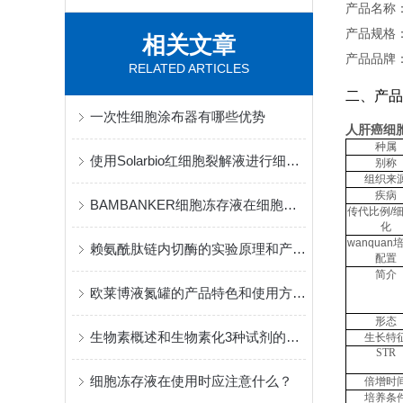
产品名称
产品规格：1
相关文章
产品品牌
RELATED ARTICLES
二、产品
一次性细胞涂布器有哪些优势
人肝癌细胞
种属
使用Solarbio红细胞裂解液进行细胞制备的步骤和技巧
别称
组织来
疾病
BAMBANKER细胞冻存液在细胞存储中的应用
传代比例
/
化
wanquan
赖氨酰肽链内切酶的实验原理和产品优势特点说明
配置
简介
欧莱博液氮罐的产品特色和使用方法是怎样的
形态
生物素概述和生物素化3种试剂的蛋白质标记等特性
生长特
STR
细胞冻存液在使用时应注意什么？
倍增时
培养条