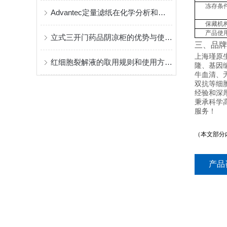
冻存条
Advantec定量滤纸在化学分析和环境监测中的应用
保藏机
产品使
立式三开门药品阴凉柜的优势与使用场景分析
三、品牌
上海瑾原生物
红细胞裂解液的取用规则和使用方法说明
隆、基因
牛血清、
双抗等细
经验和深
秉承科学
服务！
（本文部分
产品