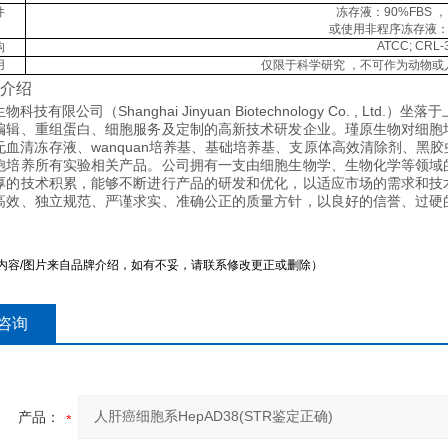
件
冻存液：
90%FBS
，
或使用非程序冻存液
ATCC; CRL-
构
用
仅限于科学研究 ，不可作为动物或
介绍
科技有限公司（Shanghai Jinyuan Biotechnology Co. ,
编辑、重组蛋白、细胞服务及定制的高新技术研发企业。瑾原生物对细胞
无血清冻存液、wanquan培养基、基础培养基、支原体高效清除剂、黑
胞培养所有实验相关产品。公司拥有一支由细胞生物学、生物化学等领域
厚的技术积累，能够不断进行产品的研发和优化，以适应市场的需求和技
高效、独立规范、严谨求实、准确公正的质量方针，以良好的信誉、过硬
内容/图片来自品牌介绍，如有不妥，请联系修改更正或删除）
咨询
产品：