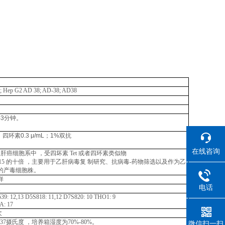
 Hep G2 AD 38; AD-38; AD38
-3分钟。
环素0.3 μ/mL
；
1%双抗
在线咨询
G2 肝癌细胞系中 ，受
四坏素
Tet 或者四环素类似物
.2.15 的十倍 ，主要用于乙肝病毒复
制研究、抗病毒-药物筛选以及作为乙
的产
毒细胞株。
样
电话
长
39:
12,13
D5S818:
11,12
D7S820:
10 THO1: 9
A:
17
次
37摄氏
度
，培养箱湿度为
70%-80%。
微信扫一扫