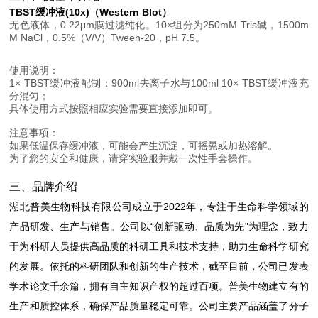
TBST缓冲液(10x)（Western Blot）
无色液体，0.22μm膜过滤纯化。10×组分为250mM Tris碱，1500m
M NaCl，0.5%（V/V）Tween-20，pH 7.5。
使用说明：
1× TBST缓冲液配制：900ml去离子水与100ml 10× TBST缓冲液充
分混匀；
具体使用方式按照相应实验需要直接添加即可。
注意事项：
如果低温保存缓冲液，可能会产生沉淀，可摇晃或加热溶解。
为了您的安全和健康，请穿实验服并戴一次性手套操作。
三、品牌介绍
湖北普美生物科技有限公司成立于2022年，专注于生命科学领域的
产品研发、生产与销售。公司以“创新驱动、品质为先"为理念，致力
于为科研人员提供高品质的科研工具和技术支持，助力生命科学研究
的发展。依托的科研团队和创新的生产技术，截至目前，公司已发表
学术论文千余篇，拥有自主知识产权的超过百项。普美生物建立有的
生产和质控体系，确保产品质量稳定可靠。公司主要产品涵盖了分子