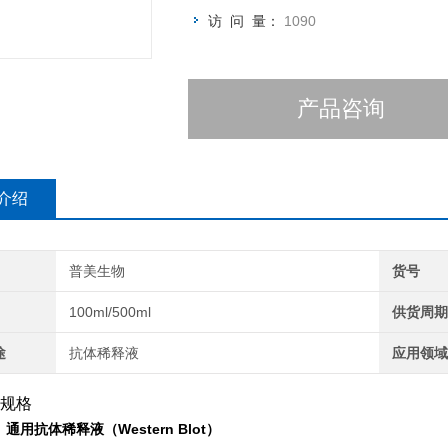
访 问 量：
1090
产品咨询
介绍
普美生物
货号
100ml/500ml
供货周
途
抗体稀释液
应用领
规格
：
通用抗体稀释液（Western Blot）