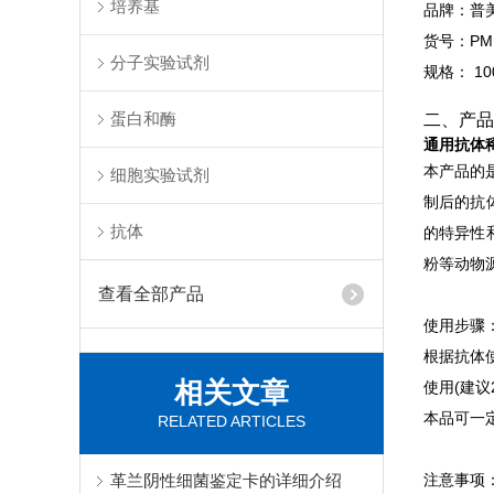
培养基
品牌：普
货号：PMK
分子实验试剂
规格： 100
蛋白和酶
二、产品
通用抗体稀释
本产品的
细胞实验试剂
制后的抗
抗体
的特异性
粉等动物
查看全部产品
使用步骤
根据抗体
相关文章
使用(建议
本品可一
RELATED ARTICLES
革兰阴性细菌鉴定卡的详细介绍
注意事项