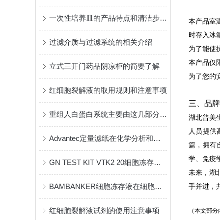
一次性培养皿的产品特点和清洁步骤说明
本产品室
时存入冰
过滤介质与过滤系统的相关介绍
为了能使
本产品仅
立式三开门药品阴凉柜的简要了解
为了您的
红细胞裂解液的取用规则和注意事项
三、品牌
重组人白蛋白系统主要由这几部分组成
湖北普美
人员提供
Advantec定量滤纸在化学分析和环境监测中的应用
篇，拥有
学、免疫
GN TEST KIT VTK2 20细胞冻存液的优势
未来，湖
BAMBANKER细胞冻存液在细胞存储中的应用
手并进，
红细胞裂解液试剂的使用注意事项
（本文部分