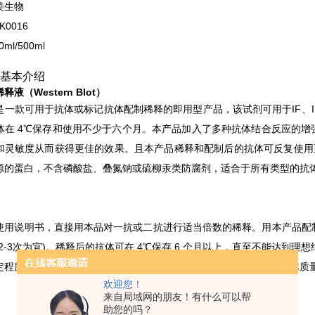
美生物
0016
ml/500ml
基本介绍
液（Western Blot）
是一款可用于抗体或标记抗体配制稀释的即用型产品，该试剂可用于IF、IH
体在 4℃保存和使用不少于六个月。本产品加入了多种抗体结合反应的
和灵敏度从而获得更佳的效果。且本产品稀释和配制后的抗体可反复使用至少
源的蛋白，不含磷酸盐、叠氮钠或硫柳汞类防腐剂，适合于所有类型的抗体稀
：
使用说明书，直接用本品对一抗或二抗进行适当倍数的稀释。用本产品配制
2-3次为宜)。稀释后的抗体可在 4℃保存 6 个月以上，直至不能达到理
定程度缩短抗体孵育时间，从而提高实验效率。具体孵育时间根据抗体质量
欢迎您！
来自局域网的朋友！有什么可以帮
：
助您的吗？