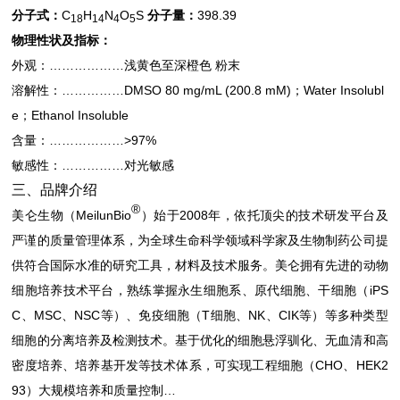
分子式：
C
H
N
O
S
分子量：
398.39
18
14
4
5
物理性状及指标：
外观：………………浅黄色至深橙色 粉末
溶解性：……………DMSO 80 mg/mL (200.8 mM)；Water Insolubl
e；Ethanol Insoluble
含量：………………>97%
敏感性：……………对光敏感
三、品牌介绍
®
美仑生物（MeilunBio
）始于2008年，依托顶尖的技术研发平台及
严谨的质量管理体系，为全球生命科学领域科学家及生物制药公司
提
供符合国际水准的研究工具，材料及技术服务。美仑拥有先进的动物
细胞培养技术平台，熟练掌握永生细胞系、原代细胞、干细胞（iPS
C、MSC、NSC等）、免疫细胞（T细胞、NK、CIK等）等多种类型
细胞的分离培养及检测技术。基于优化的细胞悬浮驯化、无血清和高
密度培养、培养基开发等技术体系，可实现工程细胞（CHO、HEK2
93）大规模培养和质量控制…