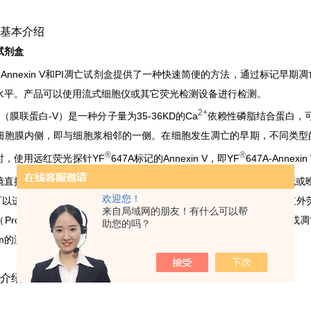
基本介绍
试剂盒
7A-Annexin V和PI凋亡试剂盒提供了一种快速简便的方法，通过标
水平。产品可以使用流式细胞仪或其它荧光检测设备进行检测。
2+
n V（膜联蛋白-V）是一种分子量为35-36KD的Ca
依赖性磷脂结合蛋白，
细胞膜内侧，即与细胞浆相邻的一侧。在细胞发生凋亡的早期，不同类型
®
®
时，使用远红荧光探针YF
647A标记的Annexin V，即YF
647A-Anne
镜直接检测到磷脂酰
Serine
的外翻这一细胞凋亡的重要特征。对于坏死或
欢迎您！
V则可以进入胞浆与处于磷脂层内侧的PS结合，从而也使坏死细胞呈现远红外
来自局域网的朋友！有什么可以帮
Propidium Iodide, PI）是一种DNA结合染料，它可以染色坏死
助您的吗？
 nm的激光激发，呈现红色荧光。
介绍