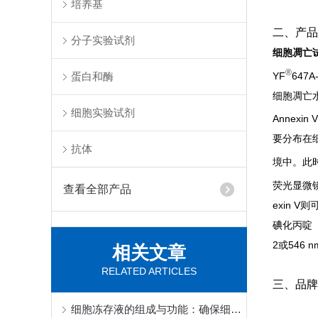
培养基
二、产品
分子实验试剂
细胞凋亡
®
YF
64
蛋白和酶
细胞凋亡
细胞实验试剂
Annexi
要分布在
抗体
境中。此
荧光显微
查看全部产品
exin 
碘化丙啶（
2或546
相关文章
RELATED ARTICLES
三、品牌
细胞冻存液的组成与功能：确保细胞在低温下的长期保存