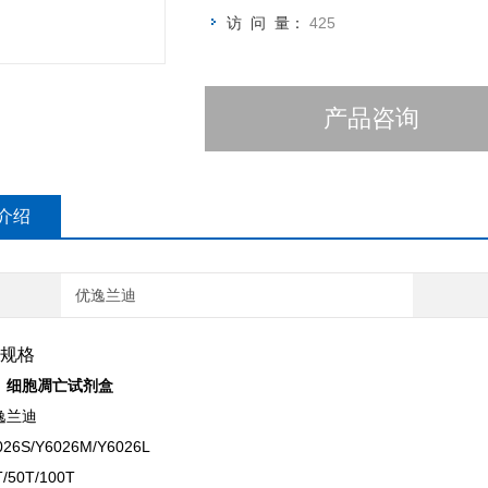
访 问 量：
425
产品咨询
介绍
优逸兰迪
规格
：
细胞凋亡试剂盒
逸兰迪
6S/Y6026M/Y6026L
50T/100T