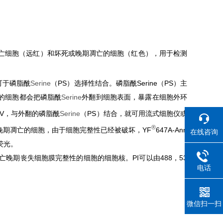
记早期凋亡细胞（远红）和坏死或晚期凋亡的细胞（红色），用于检测
可于磷脂酰
Serine
（PS）选择性结合。磷脂酰Serine（PS）主
的细胞都会把磷脂酰
Serine
外翻到细胞表面，暴露在细胞外环
xin V，与外翻的磷脂酰
Serine
（PS）结合，就可用流式细胞仪或
®
晚期凋亡的细胞，由于细胞完整性已经被破坏，YF
647A-Ann
在线咨询
荧光。
细胞或凋亡晚期丧失细胞膜完整性的细胞的细胞核。PI可以由488，53
电话
微信扫一扫