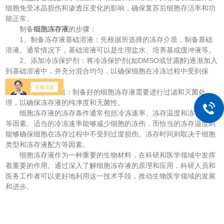
细胞免受冰晶损伤和渗透压变化的影响，确保复苏后细胞存活率和功
能正常。
制备
细胞冻存液
的步骤：
1、制备冻存液基础溶液：先根据所选择的冻存介质，制备基础
溶液。通常情况下，基础溶液可以是生理盐水、培养基或缓冲液等。
2、添加冷冻保护剂：将冷冻保护剂(如DMSO或甘露醇)逐渐加入
到基础溶液中，并充分混合均匀，以确保细胞在冷冻过程中受到保
护。
3、过滤和灭菌：制备好的细胞冻存液需要进行过滤和灭菌处
理，以确保冻存液的纯净度和无菌性。
细胞冻存液的冻存条件通常包括冷冻速率、冻存温度和冻存时间
等因素。适当的冷冻速率能够减少细胞的冻伤，而恰当的冻存温度则
能够确保细胞在冻存过程中不受到过度损伤。冻存时间则取决于细胞
类型和冻存液配方等因素。
细胞冻存液作为一种重要的生物材料，在科研和医学领域中发挥
着重要的作用。通过深入了解细胞冻存液的原理和应用，科研人员和
医务工作者可以更好地利用这一技术手段，推动生物医学领域的发展
和进步。