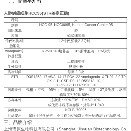
二、产品基本介绍
人肺鳞癌细胞HCC95(STR鉴定正确)
种属
人
HCC-95; HCC0095; Hamon Cancer Center 95
别称
组织来源
肺
疾病
鳞状细胞癌
传代比例/细
1:2传代,消化2-3分钟。
胞消化
wanquan培
RPMI1640培养基；10%胎牛血清；1%双抗
养基配置
形态
上皮细胞样
生长特征
贴壁生长
倍增时间
每周 2-3次
STR
D3S1358: 17 vWA: 14,17 FGA: 22 Amelogenin: X TH01: 8,9 TP
OX: 8,11 CSF1P0: 12 D5S818: 10,11
D13S317: 11 D7S820: 10
培养条件
气相 ：空气 ，95% ；二氧化碳 ，5%。 温度 ：37摄氏度 ，培养
箱湿度为70%-80%。
冻存条件
冻存液：90%FBS，DMSO 10%,
或使用非程序冻存液：货号JY-H040
KCLB; 70095
保藏机构
产品使用
仅限于科学研究，不可作为动物或人类疾病的治疗产品使用。
三、品牌介绍
上海瑾原生物科技有限公司（Shanghai Jinyuan Biotechnology Co.