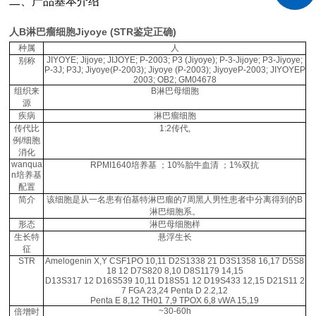
二、产品基本介绍
人B淋巴瘤细胞Jiyoye (STR鉴定正确)
种属
人
JIYOYE; Jijoye; JIJOYE; P-2003; P3 (Jiyoye); P-3-Jijoye; P3-Jiyoye;
别称
P-3J; P3J; Jiyoye(P-2003); Jiyoye (P-2003); JiyoyeP-2003; JIYOYEP
2003; OB2; GM04678
组织来
B淋巴母细胞
源
疾病
淋巴瘤细胞
传代比
1:2传代,
例/细胞
消化
wanqua
RPMI1640培养基 ；10%胎牛血清 ；1%双抗
n培养基
配置
简介
该细胞是从一名患有伯基特淋巴瘤的7周黑人男性患者中分离得到的B
淋巴细胞系。
形态
淋巴母细胞样
生长特
悬浮生长
征
STR
Amelogenin X,Y CSF1PO 10,11 D2S1338 21 D3S1358 16,17 D5S8
18 12 D7S820 8,10 D8S1179 14,15
D13S317 12 D16S539 10,11 D18S51 12 D19S433 12,15 D21S11 2
7 FGA 23,24 Penta D 2.2,12
Penta E 8,12 TH01 7,9 TPOX 6,8 vWA 15,19
~30-60h
倍增时