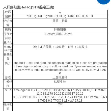
人肝癌细胞HuH-1(STR鉴定正确)
种属
人
huH-1; HUH-1; huH 1; HuH1; HUh1; HUH1; huH1
别称
组织来
肝脏，胆囊
源
疾病
肝癌细胞
传代比
1:2传代,消化2-3分钟。
例/细
胞消化
wanq
DMEM 培养基 ；10%胎牛血清 ；1%双抗
uan培
养基配
置
The huH-1 cell line produce tumors in nude mice. Cells are producing
简介
HBs-antigen continuously in culture medium. Tyrosine aminotransfera
se activity was induced by dexamethasone as well as by butyryl c-AM
P.
形态
上皮细胞样
生长特
贴壁生长
征
STR
Amelogenin X,Y CSF1PO 11 D3S1358 16,17 D5S818 10,13 D7S820
11 D8S1179 10,12 D13S317 10,12
D16S539 9 D18S51 16 D21S11 33.2 FGA 24 Penta D 12 Penta E 16,1
8 TH01 6,9 TPOX 8,11 vWA 17,18
~28h
倍增时
间