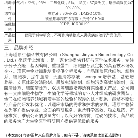
培养条
气相：空气，95%；二氧化碳，5%。 温度：37摄氏度，培养箱湿度为7
件
0%-80%。
冻存条
冻存液：90%FBS，DMSO 10%,
件
或使用非程序冻存液：货号JY-H040
JCRB; JCRB0199
保藏机
构
产品使
仅限于科学研究，不可作为动物或人类疾病的治疗产品使用。
用
三、品牌介绍
上海瑾原生物科技有限公司（Shanghai Jinyuan Biotechnology Co.
, Ltd.）坐落于上海市， 是一家专业提供科研与医学技术服务，专注
于分子克隆、基因编辑、重组蛋白、细胞服务及定制的高新技术研发
企业。瑾原生物对细胞培养提供全程服务，产品涵盖原代细胞、细胞
系、细胞株、胎牛血清、无血清冻存液、wanquan培养基、基础培
养基、支原体高效清除剂、黑胶虫清除剂、细胞污染高效清除剂、真
菌清除剂、细菌清除剂、双抗等细胞培养所有实验相关产品。公司拥
有一支由细胞生物学、生物化学等领域的专业人才组成的研发团队，
他们在细胞培养领域有着丰富的经验和深厚的技术积累，能够不断进
行产品的研发和优化，以适应市场的需求和技术的发展。瑾原生物旨
在为客户提供专业、全面的科研服务。秉承科学高效、独立规范、严
谨求实、准确公正的质量方针，以良好的信誉、过硬的技术、高品质
的服务为广大生物医学科研用户提供更优质的服务！
（本文部分内容/图片来自品牌介绍，如有不妥，请联系修改更正或删除）