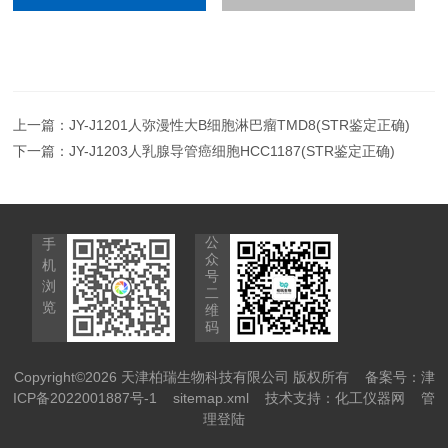
上一篇：
JY-J1201人弥漫性大B细胞淋巴瘤TMD8(STR鉴定正确)
下一篇：
JY-J1203人乳腺导管癌细胞HCC1187(STR鉴定正确)
公
手
众
机
号
浏
二
览
维
码
Copyright©2026 天津柏瑞生物科技有限公司 版权所有
备案号：津
ICP备2022001887号-1
sitemap.xml
技术支持：
化工仪器网
管
理登陆