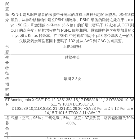
配
置
简
PSN-1 是从腺癌患者的胰腺中分离出的具有上皮样形态的细胞系。移植到裸
介
鼠后，从异种移植物中建立PSN1细胞系。PSN1 细胞的独特之处在于，c-m
yc（50 倍）和激活的 c-Ki-ras（3-6 倍）的扩增（密码子 12 处有从 GGT 到
CGT 的点突变）的扩增程度与 PSN1 细胞相同。原始肿瘤并含有增加量的 c
-myc 和 c-Ki-ras 转录本。在 PSN1 中还观察到两个 p53 等位基因之一的丢
失以及剩余等位基因中密码子 132 处从 AAG 到 CAG 的点突变。
形
上皮细胞样
态
生
贴壁生长
长
特
征
倍
每周 2-3次
增
时
间
ST
Amelogenin X CSF1PO 12 D3S1358 15,17 D5S818 11,13 D7S820 10 D8
R
S1179 10,14 D13S317 10
D16S539 10,11D18S51 21 D21S11 29,30 FGA 23 Penta D 9,12 Penta E
14,15 TH01 6 TPOX 8,11 vWA 17
培
气相：空气，95%；二氧化碳，5%。 温度：37摄氏度，培养箱湿度为70%
养
-80%。
条
件