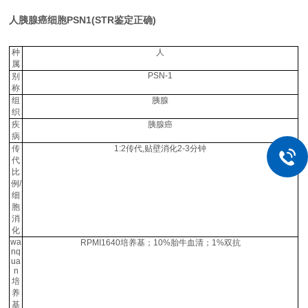
人胰腺癌细胞PSN1(STR鉴定正确)
种
人
属
PSN-1
别
称
组
胰腺
织
疾
胰腺癌
病
传
1:2传代,贴壁消化2-3分钟
代
比
例/
细
胞
消
化
wa
RPMI1640培养基；10%胎牛血清；1%双抗
nq
ua
n
培
养
基