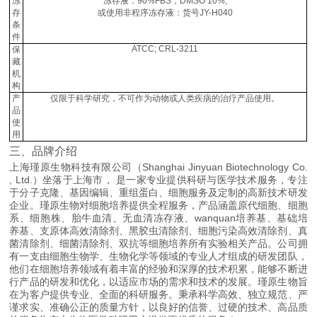
冻
冻存液：90%FBS，DMSO 10%,
存
或使用非程序冻存液：货号JY-H040
条
件
ATCC; CRL-3211
保
藏
机
构
产
仅限于科学研究，不可作为动物或人类疾病的治疗产品使用。
品
使
用
三、品牌介绍
上海瑾原生物科技有限公司（Shanghai Jinyuan Biotechnology Co.
, Ltd.）坐落于上海市， 是一家专业提供科研与医学技术服务，专注
于分子克隆、基因编辑、重组蛋白、细胞服务及定制的高新技术研发
企业。瑾原生物对细胞培养提供全程服务，产品涵盖原代细胞、细胞
系、细胞株、胎牛血清、无血清冻存液、wanquan培养基、基础培
养基、支原体高效清除剂、黑胶虫清除剂、细胞污染高效清除剂、真
菌清除剂、细菌清除剂、双抗等细胞培养所有实验相关产品。公司拥
有一支由细胞生物学、生物化学等领域的专业人才组成的研发团队，
他们在细胞培养领域有着丰富的经验和深厚的技术积累，能够不断进
行产品的研发和优化，以适应市场的需求和技术的发展。瑾原生物旨
在为客户提供专业、全面的科研服务。秉承科学高效、独立规范、严
谨求实、准确公正的质量方针，以良好的信誉、过硬的技术、高品质