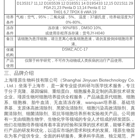
D13S317 11,12 D16S539 12 D18S51 14 D19S433 12,15 D21S11 29
FGA 21,23 Penta D 13,14 Penta E 12
TH01 6,7 TPOX 8 vWA 19
培养
气相：空气，95%；二氧化碳，5%。 温度：37摄氏度，培养箱湿度为7
条件
0%-80%。
冻存
冻存液：90%FBS，DMSO 10%,
条件
或使用非程序冻存液：货号JY-H040
备注
该细胞为悬浮细胞，请注意离心收集细胞悬液，请勿直接倒掉细胞培养
液。
DSMZ; ACC-17
保藏
机构
产品
仅限于科学研究，不可作为动物或人类疾病的治疗产品使用。
使用
三、品牌介绍
上海瑾原生物科技有限公司（Shanghai Jinyuan Biotechnology Co.
, Ltd.）坐落于上海市， 是一家专业提供科研与医学技术服务，专注
于分子克隆、基因编辑、重组蛋白、细胞服务及定制的高新技术研发
企业。瑾原生物对细胞培养提供全程服务，产品涵盖原代细胞、细胞
系、细胞株、胎牛血清、无血清冻存液、wanquan培养基、基础培
养基、支原体高效清除剂、黑胶虫清除剂、细胞污染高效清除剂、真
菌清除剂、细菌清除剂、双抗等细胞培养所有实验相关产品。公司拥
有一支由细胞生物学、生物化学等领域的专业人才组成的研发团队，
他们在细胞培养领域有着丰富的经验和深厚的技术积累，能够不断进
行产品的研发和优化，以适应市场的需求和技术的发展。瑾原生物旨
在为客户提供专业、全面的科研服务。秉承科学高效、独立规范、严