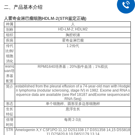
二、产品基本介绍
人霍奇金淋巴瘤细胞HDLM-2(STR鉴定正确)
种属
人
HD-LM-2; HDLM2
别称
组织
胸腔积液
疾病
霍奇金淋巴瘤
传代
1:2传代
比例/
细胞
消化
wanq
RPMI1640培养基；20%胎牛血清；1%双抗
uan培
养基
配置
established from the pleural effusion of a 74-year-old man with Hodgki
简介
n lymphoma (nodular sclerosing, stage IV) in 1982. Exome and RNA s
equence data are available (see Ref 18187 andExome sequenceand
RNA-Seq)
形态
单个细胞样、圆形至多边形细胞样
生长
悬浮生长
特征
倍增
每周 2-3次
时间
STR
Amelogenin X,Y CSF1PO 11,12 D2S1338 17 D3S1358 14,15 D5S818
11 D7S820 8,10 D8S1179 13,14