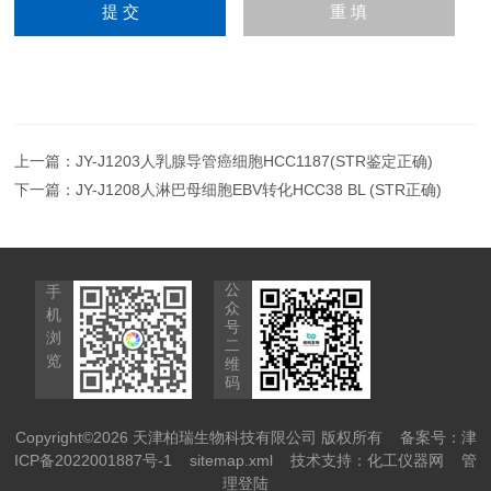
上一篇：
JY-J1203人乳腺导管癌细胞HCC1187(STR鉴定正确)
下一篇：
JY-J1208人淋巴母细胞EBV转化HCC38 BL (STR正确)
公
手
众
机
号
浏
二
览
维
码
Copyright©2026 天津柏瑞生物科技有限公司 版权所有
备案号：津
ICP备2022001887号-1
sitemap.xml
技术支持：
化工仪器网
管
理登陆