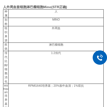
人外周血套细胞淋巴瘤细胞Mino(STR正确)
种
人
属
MINO
别
称
组
外周血
织
来
源
疾
淋巴瘤细胞
病
传
1:2传代
代
比
例/
细
胞
消
化
wa
RPMI1640培养基；20%胎牛血清；1%双抗
nqu
an
培
养
基