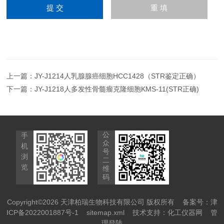
上一篇：
JY-J1214人乳腺腺癌细胞HCC1428（STR鉴定正确）
下一篇：
JY-J1218人多发性骨髓瘤克隆细胞KMS-11(STR正确)
公
手
众
机
号
浏
二
览
维
码
Copyright©2026 天津柏瑞生物科技有限公司 版权所有
备案号：津
ICP备2022001887号-1
sitemap.xml
技术支持：
化工仪器网
管
理登陆