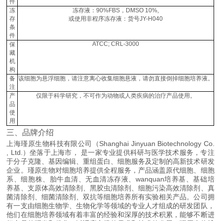
件
冻
冻存液：90%FBS，DMSO 10%,
存
或使用非程序冻存液：货号JY-H040
条
件
ATCC; CRL-3000
保
藏
机
构
备
该细胞为悬浮细胞，请注意离心收集细胞悬液，请勿直接倒掉细胞培养液。
注
产
仅限于科学研究，不可作为动物或人类疾病的治疗产品使用。
品
使
用
三、品牌介绍
上海瑾原生物科技有限公司（Shanghai Jinyuan Biotechnology Co.
, Ltd.）坐落于上海市， 是一家专业提供科研与医学技术服务，专注
于分子克隆、基因编辑、重组蛋白、细胞服务及定制的高新技术研发
企业。瑾原生物对细胞培养提供全程服务，产品涵盖原代细胞、细胞
系、细胞株、胎牛血清、无血清冻存液、wanquan培养基、基础培
养基、支原体高效清除剂、黑胶虫清除剂、细胞污染高效清除剂、真
菌清除剂、细菌清除剂、双抗等细胞培养所有实验相关产品。公司拥
有一支由细胞生物学、生物化学等领域的专业人才组成的研发团队，
他们在细胞培养领域有着丰富的经验和深厚的技术积累，能够不断进