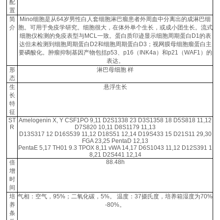
配
置
简
Mino细胞是从64岁男性白人套细胞淋巴瘤患者外周血中分离出的成淋巴细
介
胞。可用于免疫学研究。细胞很大，在体外单个生长，或成小团生长。流式
细胞仪检测的免疫表型与MCL一致。蛋白质印迹显示细胞周期蛋白D1的表
达但未检测到细胞周期蛋白D2和细胞周期蛋白D3；视网膜母细胞瘤蛋白主
要磷酸化。肿瘤抑制基因产物包括p53、p16（INK4a）和p21（WAF1）的
表达。
形
淋巴母细胞‍ 样
态
生
悬浮生长
长
特
征
ST
Amelogenin X, Y CSF1PO 9,11 D2S1338 23 D3S1358 18 D5S818 11,12
R
D7S820 10,11 D8S1179 11,13
D13S317 12 D16S539 11,12 D18S51 12,14 D19S433 15 D21S11 29,30
FGA 23,25 PentaD 12,13
PentaE 5,17 TH01 9.3 TPOX 8,11 vWA 14,17 D6S1043 11,12 D12S391 1
8,21 D2S441 12,14
88.48h
倍
增
时
间
培
气相：空气，95%；二氧化碳，5%。 温度：37摄氏度，培养箱湿度为70%
养
-80%。
条