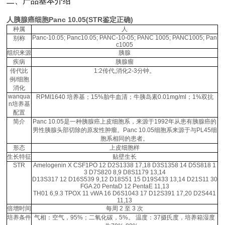
二、产品基本介绍
人胰腺癌细胞Panc 10.05(STR鉴定正确)
种属
人
Panc-10.05; Panc10.05; PANC-10-05; PANC 1005; PANC1005; Pan
别称
c1005
组织来源
胰腺
疾病
胰腺瘤
传代比
1:2传代,消化2-3分钟。
例/细胞
消化
wanqua
RPMI1640 培养基；15%胎牛血清；牛胰岛素0.01mg/ml；1%双抗
n培养基
配置
简介
Panc 10.05是一种胰腺癌上皮细胞系，来源于1992年从患有胰腺癌的
男性胰腺头部切除的原发性肿瘤。Panc 10.05细胞系来源于与PL45细
胞系相同的患者。
形态
上皮细胞样
生长特征
贴壁生长
STR
Amelogenin X CSF1PO 12 D2S1338 17,18 D3S1358 14 D5S818 1
3 D7S820 8,9 D8S1179 13,14
D13S317 12 D16S539 9,12 D18S51 15 D19S433 13,14 D21S11 30
FGA 20 PentaD 12 PentaE 11,13
TH01 6,9.3 TPOX 11 vWA 16 D6S1043 17 D12S391 17,20 D2S441
11,13
倍增时间
每周 2 至 3 次
培养条件
气相：空气，95%；二氧化碳，5%。 温度：37摄氏度，培养箱湿度