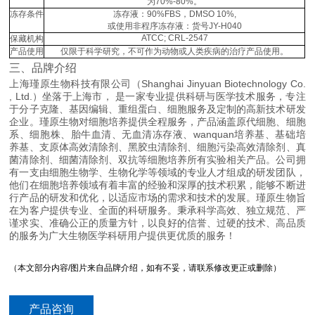
为70%-80%。
冻存条件
冻存液：90%FBS，DMSO 10%,
或使用非程序冻存液：货号JY-H040
ATCC; CRL-2547
保藏机构
产品使用
仅限于科学研究，不可作为动物或人类疾病的治疗产品使用。
三、品牌介绍
上海瑾原生物科技有限公司（Shanghai Jinyuan Biotechnology Co.
, Ltd.）坐落于上海市， 是一家专业提供科研与医学技术服务，专注
于分子克隆、基因编辑、重组蛋白、细胞服务及定制的高新技术研发
企业。瑾原生物对细胞培养提供全程服务，产品涵盖原代细胞、细胞
系、细胞株、胎牛血清、无血清冻存液、wanquan培养基、基础培
养基、支原体高效清除剂、黑胶虫清除剂、细胞污染高效清除剂、真
菌清除剂、细菌清除剂、双抗等细胞培养所有实验相关产品。公司拥
有一支由细胞生物学、生物化学等领域的专业人才组成的研发团队，
他们在细胞培养领域有着丰富的经验和深厚的技术积累，能够不断进
行产品的研发和优化，以适应市场的需求和技术的发展。瑾原生物旨
在为客户提供专业、全面的科研服务。秉承科学高效、独立规范、严
谨求实、准确公正的质量方针，以良好的信誉、过硬的技术、高品质
的服务为广大生物医学科研用户提供更优质的服务！
（本文部分内容/图片来自品牌介绍，如有不妥，请联系修改更正或删除）
产品咨询