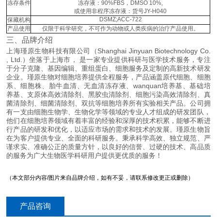
冻存条件
冻存液：90%FBS，DMSO 10%,
或使用非程序冻存液：货号JY-H040
DSMZ;ACC-722
保藏机构
产品使用
仅限于科学研究，不可作为动物或人类疾病的治疗产品使用。
三、品牌介绍
上海瑾原生物科技有限公司（Shanghai Jinyuan Biotechnology Co.
, Ltd.）坐落于上海市， 是一家专业提供科研与医学技术服务，专注
于分子克隆、基因编辑、重组蛋白、细胞服务及定制的高新技术研发
企业。瑾原生物对细胞培养提供全程服务，产品涵盖原代细胞、细胞
系、细胞株、胎牛血清、无血清冻存液、wanquan培养基、基础培
养基、支原体高效清除剂、黑胶虫清除剂、细胞污染高效清除剂、真
菌清除剂、细菌清除剂、双抗等细胞培养所有实验相关产品。公司拥
有一支由细胞生物学、生物化学等领域的专业人才组成的研发团队，
他们在细胞培养领域有着丰富的经验和深厚的技术积累，能够不断进
行产品的研发和优化，以适应市场的需求和技术的发展。瑾原生物旨
在为客户提供专业、全面的科研服务。秉承科学高效、独立规范、严
谨求实、准确公正的质量方针，以良好的信誉、过硬的技术、高品质
的服务为广大生物医学科研用户提供更优质的服务！
（本文部分内容/图片来自品牌介绍，如有不妥，请联系修改更正或删除）
产品咨询