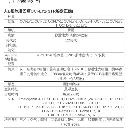
二、产品基本介绍
人B细胞淋巴瘤OCI-LY1(STR鉴定正确)
种属
人
OCI-LY1; OCI-ly1; OCI-LY-1; OCI-Ly-1; Oci-Ly-1; OCI-Ly 1; OCI-Ly0
别称
1; OCI Ly1; Ly1; LY1
组织
骨髓
疾病
弥漫性大B细胞淋巴瘤
传代比
1:2传代
例/细胞
消化
wanqua
RPMI1640培养基 ；20%胎牛血清 ；1%双抗
n培养基
配置
简介
从一名患有B细胞非霍奇金淋巴瘤（B-NHL；弥漫性大细胞）的44岁
男子的骨髓中建立，1983年复发时为4B期；属于GCB样淋巴瘤亚型
（生发中心B细胞）
形态
圆形细胞样
生长特征
悬浮生长
倍增时间
每周 2-3次
STR
Amelogenin X,Y CSF1PO 10,11 D2S1338 21,24 D3S1358 16,17 D5
S818 11,12 D7S820 11 D8S1179 8,15
D13S317 12 D16S539 9 D18S51 12 D19S433 13,15 D21S11 29,30
FGA 21,22 Penta D 9,11 Penta E 7,10
TH01 9.3 TPOX 8,9 vWA 15,16
培养条件
气相：空气，95%；二氧化碳，5%。 温度：37摄氏度，培养箱湿度
为70%-80%。