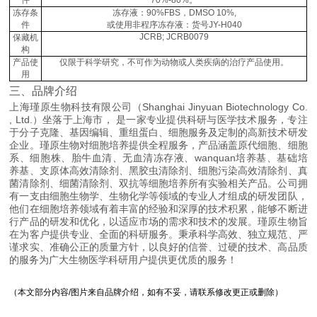
冻存条
冻存液：90%FBS，DMSO 10%,
件
或使用非程序冻存液：货号JY-H040
JCRB; JCRB0079
保藏机
构
产品使
仅限于科学研究，不可作为动物或人类疾病的治疗产品使用。
用
三、品牌介绍
上海瑾原生物科技有限公司（Shanghai Jinyuan Biotechnology Co.
, Ltd.）坐落于上海市， 是一家专业提供科研与医学技术服务，专注
于分子克隆、基因编辑、重组蛋白、细胞服务及定制的高新技术研发
企业。瑾原生物对细胞培养提供全程服务，产品涵盖原代细胞、细胞
系、细胞株、胎牛血清、无血清冻存液、wanquan培养基、基础培
养基、支原体高效清除剂、黑胶虫清除剂、细胞污染高效清除剂、真
菌清除剂、细菌清除剂、双抗等细胞培养所有实验相关产品。公司拥
有一支由细胞生物学、生物化学等领域的专业人才组成的研发团队，
他们在细胞培养领域有着丰富的经验和深厚的技术积累，能够不断进
行产品的研发和优化，以适应市场的需求和技术的发展。瑾原生物旨
在为客户提供专业、全面的科研服务。秉承科学高效、独立规范、严
谨求实、准确公正的质量方针，以良好的信誉、过硬的技术、高品质
的服务为广大生物医学科研用户提供更优质的服务！
（本文部分内容/图片来自品牌介绍，如有不妥，请联系修改更正或删除）