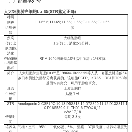
二、产品基本介绍
人大细胞肺癌细胞Lu-65(STR鉴定正确)
种属
人
LU-65M; LU-65; LU65; Lu65; C-Lu-65; C-Lu65
别称
组织来
肺
源
疾病
大细胞肺癌
传代比
1:2传代，消化2-3分钟。
例/细胞
消化
wanqua
RPMI1640培养基;10%胎牛血清；1%双抗
n培养基
配置
简介
人大细胞肺癌细胞Lu-65是1986年Hirohashi等人从一名罹患肺癌的64
岁日本男性的肺部分离获得的。该细胞EGFR、KRAS、RB1和TP53等
基因均有突变，可用于肿瘤研究。
形态
上皮细胞样
生长特
贴壁生长
征
STR
Amelogenin X CSF1PO 10,13 D5S818 12 D7S820 11,12 D13S317 1
0 D16S539 9,11 TH01 6 TPOX 8,11
vWA 17,18
倍增时
每周 2-3次
间
培养条
气相：空气，95%；二氧化碳，5%。 温度：37摄氏度，培养箱湿度为
件
70%-80%。