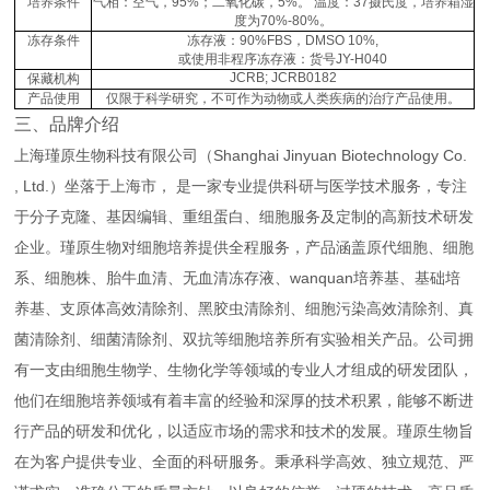
培养条件
气相：空气，95%；二氧化碳，5%。 温度：37摄氏度，培养箱湿
度为70%-80%。
冻存条件
冻存液：90%FBS，DMSO 10%,
或使用非程序冻存液：货号JY-H040
JCRB; JCRB0182
保藏机构
产品使用
仅限于科学研究，不可作为动物或人类疾病的治疗产品使用。
三、品牌介绍
上海瑾原生物科技有限公司（Shanghai Jinyuan Biotechnology Co.
, Ltd.）坐落于上海市， 是一家专业提供科研与医学技术服务，专注
于分子克隆、基因编辑、重组蛋白、细胞服务及定制的高新技术研发
企业。瑾原生物对细胞培养提供全程服务，产品涵盖原代细胞、细胞
系、细胞株、胎牛血清、无血清冻存液、wanquan培养基、基础培
养基、支原体高效清除剂、黑胶虫清除剂、细胞污染高效清除剂、真
菌清除剂、细菌清除剂、双抗等细胞培养所有实验相关产品。公司拥
有一支由细胞生物学、生物化学等领域的专业人才组成的研发团队，
他们在细胞培养领域有着丰富的经验和深厚的技术积累，能够不断进
行产品的研发和优化，以适应市场的需求和技术的发展。瑾原生物旨
在为客户提供专业、全面的科研服务。秉承科学高效、独立规范、严