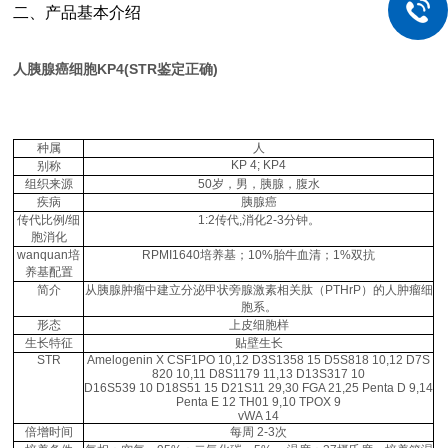
二、产品基本介绍
人胰腺癌细胞KP4(STR鉴定正确)
种属
人
KP 4; KP4
别称
组织来源
50岁，男，胰腺，腹水
疾病
胰腺癌
传代比例/细
1:2传代,消化2-3分钟。
胞消化
wanquan培
RPMI1640培养基；10%胎牛血清；1%双抗
养基配置
简介
从胰腺肿瘤中建立分泌甲状旁腺激素相关肽（PTHrP）的人肿瘤细
胞系。
形态
上皮细胞样
生长特征
贴壁生长
STR
Amelogenin X CSF1PO 10,12 D3S1358 15 D5S818 10,12 D7S
820 10,11 D8S1179 11,13 D13S317 10
D16S539 10 D18S51 15 D21S11 29,30 FGA 21,25 Penta D 9,14
Penta E 12 TH01 9,10 TPOX 9
vWA 14
倍增时间
每周 2-3次