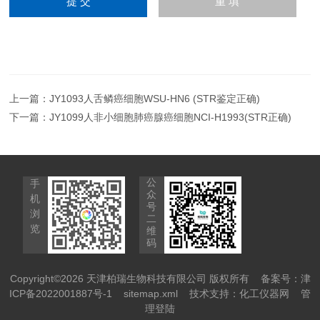
上一篇：
JY1093人舌鳞癌细胞WSU-HN6 (STR鉴定正确)
下一篇：
JY1099人非小细胞肺癌腺癌细胞NCI-H1993(STR正确)
公
手
众
机
号
浏
二
览
维
码
Copyright©2026 天津柏瑞生物科技有限公司 版权所有
备案号：津
ICP备2022001887号-1
sitemap.xml
技术支持：
化工仪器网
管
理登陆