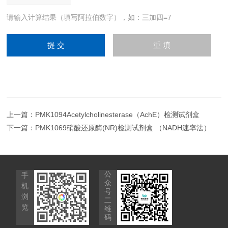
请输入计算结果（填写阿拉伯数字），如：三加四=7
上一篇：
PMK1094Acetylcholinesterase（AchE）检测试剂盒
下一篇：
PMK1069硝酸还原酶(NR)检测试剂盒 （NADH速率法）
公
手
众
机
号
浏
二
览
维
码