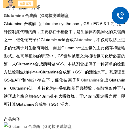
二、产品基本介绍
Glutamine 合成酶（GS)检测试剂盒
G
lutamine 合成酶（glutamine synthetase，GS；EC 6.3.1.2）是一
种控制氮
代谢
的酶，主要存在于植物中，是生物体内氨同化的关键酶
之一，催化铵离子和Glutamic acid合成
Glutamine
，不仅可以防止过
多的铵离子对生物有毒性，而且Glutamine也是氨的主要储存和运输
形式。在
高等植物
的研究中，GS也常被定义为植物氨同化所必需的
酶，人Glutamine合成酶叫做hGS。本试剂盒提供了一种简单的检测
方法检测生物样本中Glutamine合成酶（GS）的活性水平。其原理是
GS在ATP和Mg2+存在下，催化铵离子和
Glutamine
合成Glutamin
e；Glutamine进一步转化为
γ─谷氨酰基异羟肟酸，在酸性条件下与
铁形成的络合物在540nm处有大吸收峰，于540nm测定吸光度，即
可计算Glutamine合成酶（GS）
活力。
产品内容