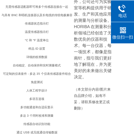
外，公司还可为实验
无需传感器适配器即可将多个传感器连接在一起
室等机构提供用于研
发、生产和其他应用
电话
与具有 BNC 和唱机连接器以及长电缆的传统电极兼容
的测量与分析设备。
传感器状态指示灯
HORIBA 在测量和分
温度传感器指示灯
析领域已经创造了无
微信扫一扫
数优良的仪器和技
°C 和 °F 温度单位
术。每一台仪器，每
样品 ID 设置
一项技术，都像是指
详细的校准数据
南针，指引我们更好
地了解现在，并为更
自动稳定、自动保持和实时测量模式
美好的未来做出关键
可定制的仪表套件 - 多达 35 个仪表传感器套件组合
决定。
免提测试
（本文部分内容/图片来
人体工程学设计
自品牌介绍，如有不
多语言选项
妥，请联系修改更正或
多功能通道和自适应显示
删除）
多达 3 个同时校准和测量
传感器自动识别功能
通过 USB 或无线通信传输数据