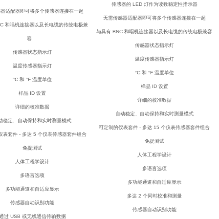
传感器的 LED 灯作为读数稳定性指示器
器适配器即可将多个传感器连接在一起
无需传感器适配器即可将多个传感器连接在一起
C 和唱机连接器以及长电缆的传统电极兼
与具有 BNC 和唱机连接器以及长电缆的传统电极兼容
容
传感器状态指示灯
传感器状态指示灯
温度传感器指示灯
温度传感器指示灯
°C 和 °F 温度单位
°C 和 °F 温度单位
样品 ID 设置
样品 ID 设置
详细的校准数据
详细的校准数据
自动稳定、自动保持和实时测量模式
稳定、自动保持和实时测量模式
可定制的仪表套件 - 多达 15 个仪表传感器套件组合
套件 - 多达 5 个仪表传感器套件组合
免提测试
免提测试
人体工程学设计
人体工程学设计
多语言选项
多语言选项
多功能通道和自适应显示
多功能通道和自适应显示
多达 2 个同时校准和测量
传感器自动识别功能
传感器自动识别功能
过 USB 或无线通信传输数据