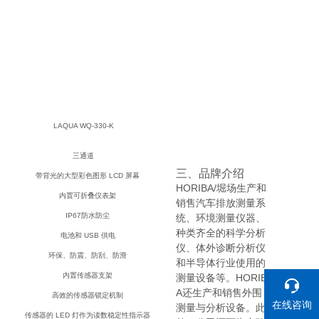
LAQUA WQ-330-K
三通道
三、品牌介绍
带背光的大型彩色图形 LCD 屏幕
HORIBA/堀场
生产和
内置可折叠仪表架
销售汽车排放测量系
IP67防水防尘
统、环境测量仪器、
种类齐全的科学分析
电池和 USB 供电
仪、体外诊断分析仪
环保、防震、防刮、防滑
和半导体行业使用的
内置传感器支架
测量设备等。HORIB
A还生产和销售外围
高效的传感器锁定机制
在线咨询
测量与分析设备。此
传感器的 LED 灯作为读数稳定性指示器