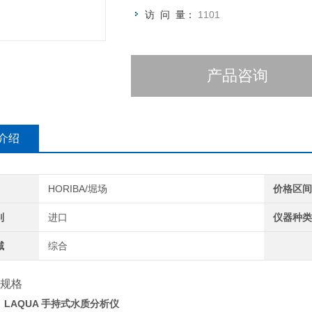
访 问 量：
1101
产品咨询
介绍
HORIBA/堀场
价格区
别
进口
仪器种
域
综合
规格
：
LAQUA 手持式水质分析仪