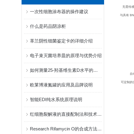
无需传感
一次性细胞涂布器的操作建议
与具有 BN
什么是药品阴凉柜
革兰阴性细菌鉴定卡的详细介绍
电子束灭菌培养皿的原理与优势介绍
如何测量25-羟基维生素D水平的方法与技术
自动
可定制的仪表
欧莱博液氮罐的应用及品牌说明
智能EDI纯水系统原理说明
红细胞裂解液的直接配制法和技术优势说明
Research Rifamycin O的合成方法与化学特性
通