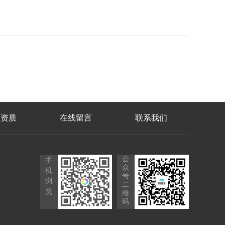
誉资质
在线留言
联系我们
公
手
众
机
号
浏
二
览
维
码