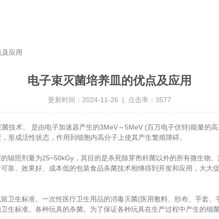
点及应用
电子束灭菌培养皿的优点及应用
更新时间：2024-11-26 | 点击率：3577
术。 是由电子加速器产生的3MeV～5MeV (百万电子伏特)能量的
应，形成活性状态，作用到细胞内高分子上使其产生繁殖障碍。
剂量为25~50kGy，其目的是杀死除芽孢杆菌以外的所有微生物。消
全可靠、效果好、成本低的包装食品杀菌技术相继得到开发和应用，大大
卫生标准。一次性医疗卫生用品的消毒灭菌(医用敷料、纱布、手套、手
的卫生标准。各种玩具的杀菌。为了保证各种玩具在生产过程中产生的细