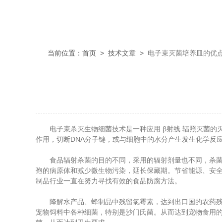
当前位置：
首页
>
技术文章
>
电子束灭菌培养皿的优
电子束杀灭生物细菌技术是一种应用 β射线 辐照灭菌的灭菌技
作用，切断DNA分子键，或与细胞中的水分产生发生化学反
食品辐射杀菌的目的不同，采用的辐射剂量也不同，杀菌的辐照
孢的病原体和减少微生物污染，延长保藏期。节省能源、安
制品行业一直在努力寻找有效的食品防腐方法。
降解水产品、蜂制品中残留氯霉素，达到出口国的农药残留
宠物饲料中各种细菌，特别是沙门氏菌。从而达到宠物食用