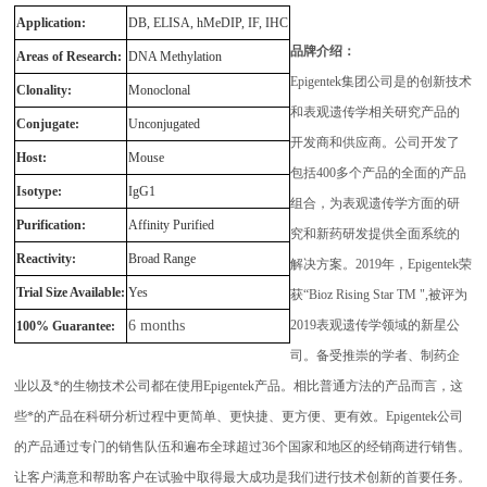
Application:
DB, ELISA, hMeDIP, IF, IHC
品牌介绍：
Areas of Research:
DNA Methylation
E
pigentek集团公司是的创新技术
Clonality:
Monoclonal
和表观遗传学相关研究产品的
Conjugate:
Unconjugated
开发商和供应商。公司开发了
Host:
Mouse
包括400多个产品的全面的产品
Isotype:
IgG1
组合，为表观遗传学方面的研
Purification:
Affinity Purified
究和新药研发提供全面系统的
Reactivity:
Broad Range
解决方案。2019年，Epigentek荣
Trial Size Available:
Yes
获“Bioz Rising Star TM ",被评为
6 months
2019表观遗传学领域的新星公
100% Guarantee:
司。备受推崇的学者、制药企
业以及*的生物技术公司都在使用Epigentek产品。相比普通方法的产品而言，这
些*的产品在科研分析过程中更简单、更快捷、更方便、更有效。Epigentek公司
的产品通过专门的销售队伍和遍布全球超过36个国家和地区的经销商进行销售。
让客户满意和帮助客户在试验中取得最大成功是我们进行技术创新的首要任务。