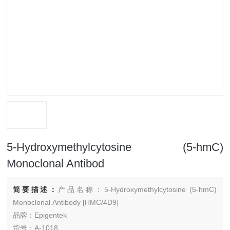
5-Hydroxymethylcytosine (5-hmC)
Monoclonal Antibod
简要描述：
产品名称：5-Hydroxymethylcytosine (5-hmC)
Monoclonal Antibody [HMC/4D9]
品牌：Epigentek
货号：A-1018