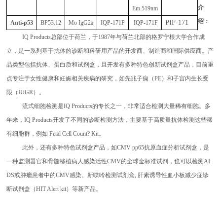
介
Em.519nm
绍：
PIF-171
Anti-p53
BP53.12
Mo IgG2a
IQP-171P
IQP-171F
IQ Products总部位于荷兰，于1987年与荷兰北部的格罗宁根大学合作成
立，是一系列基于抗体的诊断和科研用产品的开发商、制造商和国际供应商。产
品类型包括抗体、蛋白质和试剂盒，且开发有多种特色创新试剂盒产品，目前重
点专注于女性健康和妊娠相关疾病的研究，如先兆子痫（PE）和子宫内生长受
限（IUGR）。
流式细胞检测是IQ Products的专长之一，非常适合检测大量稀有细胞。多
年来，IQ Products开发了不同的诊断检测方法，主要基于高质量抗体检测这些稀
有细胞群，例如 Fetal Cell Count? Kit。
此外，还有多种特色试剂盒产品，如CMV pp65抗原血症分析试剂盒，是
一种监测器官和骨髓移植病人感染活性CMV的全球金标准试剂，也可以检测AI
DS或肿瘤患者中的CMV感染。新喋呤检测试剂盒, 肝素诱导性血小板减少症诊
断试剂盒（HIT Alert kit）等新产品。