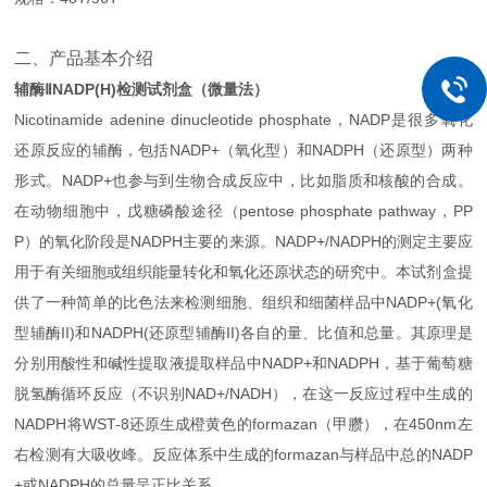
二、产品基本介绍
辅酶ⅡNADP(H)检测试剂盒（微量法）
Nicotinamide adenine dinucleotide phosphate，NADP是很多氧化
还原反应的辅酶，包括NADP+（氧化型）和NADPH（还原型）两种
形式。NADP
+
也参与到生物合成反应中，比如脂质和核酸的合成。
在动物细胞中，戊糖磷酸途径（
pentose phosphate pathway，PP
P）的氧化阶段是NADPH主要的来源。NADP
+/NADPH的测定主要应
用于有关细胞或组织能量转化和氧化还原状态的研究中。本试剂盒提
供了一种简单的比色法来检测
细胞、组织和细菌样品中
NADP
+(氧化
型辅酶II)和NADPH(还原型辅酶II)各自的量、比值和总量。其原理是
分别用酸性和碱性提取液提取样品中NADP+和NADPH，
基于葡萄糖
脱氢酶循环反应（不识别
NAD+/NADH），在这一反应过程中生成的
NADPH将WST-8还原生成橙黄色的formazan（甲臜），在450nm左
右检测有大吸收峰。反应体系中生成的formazan与样品中总的NADP
+或NADPH的总量呈正比关系。