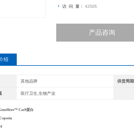
访 问 量：
42505
产品咨询
介绍
其他品牌
供货周
域
医疗卫生,生物产业
GeneHero™ Cas9蛋白
Copoeia
4