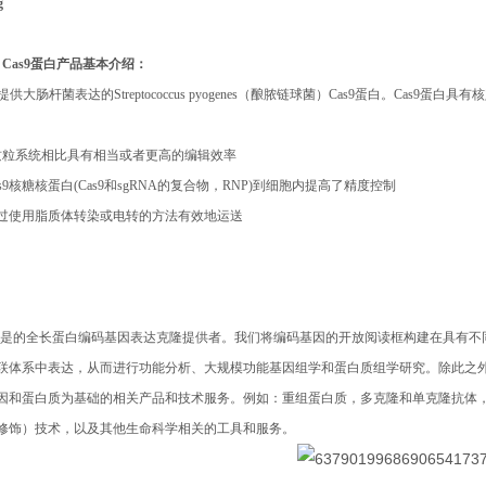
g
o™ Cas9蛋白产品基本介绍：
oeia提供大肠杆菌表达的Streptococcus pyogenes（酿脓链球菌）Cas9蛋白。Cas
PR质粒系统相比具有相当或者更高的编辑效率
s9核糖核蛋白(Cas9和sgRNA的复合物，RNP)到细胞内提高了精度控制
通过使用脂质体转染或电转的方法有效地运送
opoeia是的全长蛋白编码基因表达克隆提供者。我们将编码基因的开放阅读框构建在
联体系中表达，从而进行功能分析、大规模功能基因组学和蛋白质组学研究。除此之外，
因和蛋白质为基础的相关产品和技术服务。例如：重组蛋白质，多克隆和单克隆抗体，R
修饰）技术，以及其他生命科学相关的工具和服务。