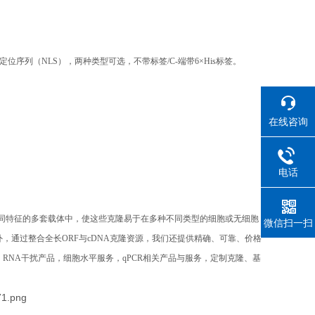
9蛋白具有核定位序列（NLS），两种类型可选，不带标签/C-端带6×His标签。
在线咨询
电话
具有不同特征的多套载体中，使这些克隆易于在多种不同类型的细胞或无细胞
微信扫一扫
通过整合全长ORF与cDNA克隆资源，我们还提供精确、可靠、价格
NA干扰产品，细胞水平服务，qPCR相关产品与服务，定制克隆、基