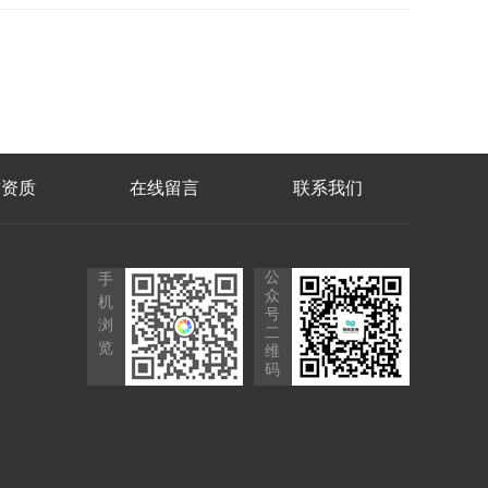
誉资质
在线留言
联系我们
公
手
众
机
号
浏
二
览
维
码