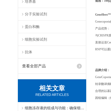
规格：
100μ
培养基
分子实验试剂
GeneHer
Genecop
蛋白和酶
产品优势：
与CRIS
细胞实验试剂
直接运送Ca
RNP可以
抗体
查看全部产品
品牌介绍：
GeneC
转录翻译偶
相关文章
合理的以基
RELATED ARTICLES
因组编辑（
细胞冻存液的组成与功能：确保细胞在低温下的长期保存