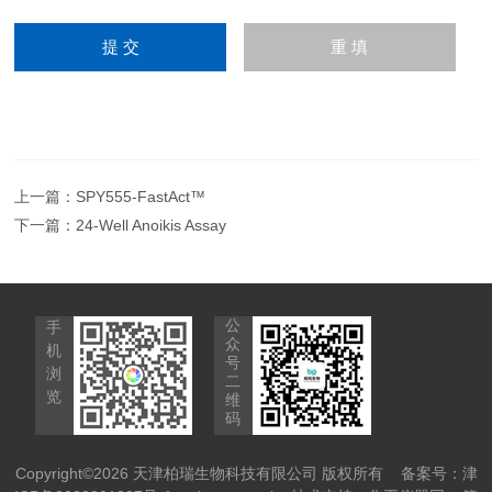
上一篇：
SPY555-FastAct™
下一篇：
24-Well Anoikis Assay
公
手
众
机
号
浏
二
览
维
码
Copyright©2026 天津柏瑞生物科技有限公司 版权所有
备案号：津