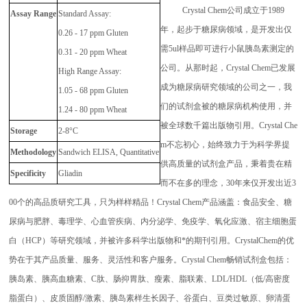
Crystal Chem公司成立于1989
Assay Range
Standard Assay:
年，起步于糖尿病领域，是开发出仅
0.26 - 17 ppm Gluten
需5ul样品即可进行小鼠胰岛素测定的
0.31 - 20 ppm Wheat
公司。从那时起，Crystal Chem已发展
High Range Assay:
成为糖尿病研究领域的公司之一，我
1.05 - 68 ppm Gluten
们的试剂盒被的糖尿病机构使用，并
1.24 - 80 ppm Wheat
被全球数千篇出版物引用。Crystal Che
Storage
2-8°C
m不忘初心，始终致力于为科学界提
Methodology
Sandwich ELISA, Quantitative
供高质量的试剂盒产品，秉着贵在精
Specificity
Gliadin
而不在多的理念，30年来仅开发出近3
00个的高品质研究工具，只为样样精品！Crystal Chem产品涵盖：食品安全、糖
尿病与肥胖、毒理学、心血管疾病、内分泌学、免疫学、氧化应激、宿主细胞蛋
白（HCP）等研究领域，并被许多科学出版物和*的期刊引用。CrystalChem的优
势在于其产品质量、服务、灵活性和客户服务。Crystal Chem畅销试剂盒包括：
胰岛素、胰高血糖素、C肽、肠抑胃肽、瘦素、脂联素、LDL/HDL（低/高密度
脂蛋白）、皮质固醇/激素、胰岛素样生长因子、谷蛋白、豆类过敏原、卵清蛋