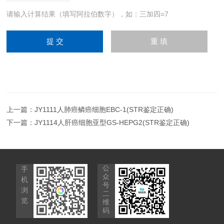
请输入计算结果（填写阿拉伯数字），如：三加四=7
上一篇：
JY1111人肺癌鳞癌细胞EBC-1(STR鉴定正确)
下一篇：
JY1114人肝癌细胞亚型GS-HEPG2(STR鉴定正确)
公
手
众
机
号
浏
二
览
维
码