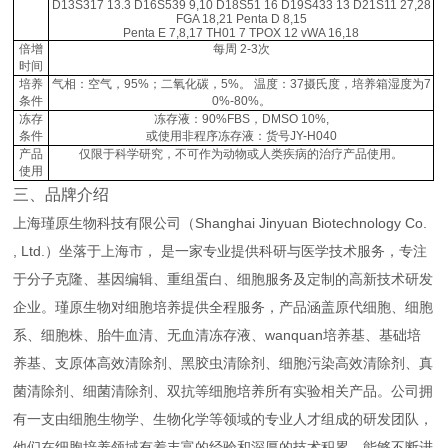
D13S317 13.3 D16S539 9,10 D18S51 16 D19S433 13 D21S11 27,28
FGA 18,21 Penta D 8,15
Penta E 7,8,17 TH01 7 TPOX 12 vWA 16,18
倍增
每周 2-3次
时间
培养
气相：空气，95%；二氧化碳，5%。 温度：37摄氏度，培养箱湿度为7
条件
0%-80%。
冻存
冻存液：90%FBS，DMSO 10%,
条件
或使用非程序冻存液：货号JY-H040
产品
仅限于科学研究，不可作为动物或人类疾病的治疗产品使用。
使用
三、品牌介绍
上海瑾原生物科技有限公司（Shanghai Jinyuan Biotechnology Co.
, Ltd.）坐落于上海市， 是一家专业提供科研与医学技术服务，专注
于分子克隆、基因编辑、重组蛋白、细胞服务及定制的高新技术研发
企业。瑾原生物对细胞培养提供全程服务，产品涵盖原代细胞、细胞
系、细胞株、胎牛血清、无血清冻存液、wanquan培养基、基础培
养基、支原体高效清除剂、黑胶虫清除剂、细胞污染高效清除剂、真
菌清除剂、细菌清除剂、双抗等细胞培养所有实验相关产品。公司拥
有一支由细胞生物学、生物化学等领域的专业人才组成的研发团队，
他们在细胞培养领域有着丰富的经验和深厚的技术积累，能够不断进