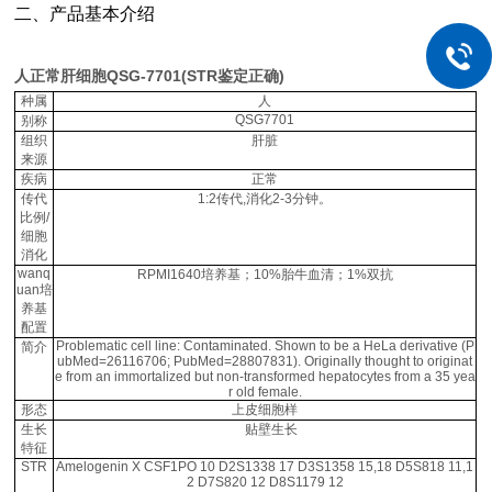
二、产品基本介绍
人正常肝细胞QSG-7701(STR鉴定正确)
种属
人
QSG7701
别称
组织
肝脏
来源
疾病
正常
传代
1:2传代,消化2-3分钟。
比例/
细胞
消化
wanq
RPMI1640培养基；10%胎牛血清；1%双抗
uan培
养基
配置
Problematic cell line: Contaminated. Shown to be a HeLa derivative (P
简介
ubMed=26116706; PubMed=28807831). Originally thought to originat
e from an immortalized but non-transformed hepatocytes from a 35 yea
r old female.
形态
上皮细胞样
生长
贴壁生长
特征
STR
Amelogenin X CSF1PO 10 D2S1338 17 D3S1358 15,18 D5S818 11,1
2 D7S820 12 D8S1179 12