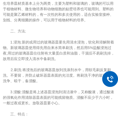
生培养皿材质基本上分为两类，主要为塑料和玻璃的，玻璃的可以用
于植物材料、微生物培养和动物细胞的贴壁培养也可能用到。塑料的
可能是聚乙烯材料的，有一次性的和多次使用的，适合实验室接种、
划线、分离细菌的操作，可以用于植物材料的培养。
二、方法;
1.浸泡:新的或用过的玻璃器皿要先用清水浸泡，软化和溶解附着
物。新玻璃器皿使用得先用自来水简单刷洗，然后用5%盐酸浸泡过
夜;用过的玻璃器皿往往附有大量蛋白质和油脂，干涸后不易刷洗掉，
故用后应立即浸入清水中备刷洗。
⒉刷洗:将浸泡后的玻璃器皿放到洗涤剂水中，用软毛刷反复刷
洗。不要留，并防止破坏器皿表面的光洁度。将刷洗干净的玻璃器皿
洗争、晾干，备浸酸。
3.浸酸:浸酸是将上述器皿浸泡到清洁液中，又称酸液，通过酸液
的强氧化作用清除器皿表面的可能残留物质。浸酸不应少于六小时，
一般过夜或更长。放取器皿要小心。
三、特点：