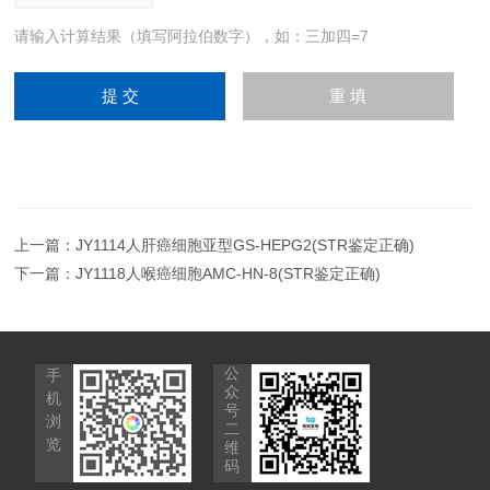
请输入计算结果（填写阿拉伯数字），如：三加四=7
上一篇：
JY1114人肝癌细胞亚型GS-HEPG2(STR鉴定正确)
下一篇：
JY1118人喉癌细胞AMC-HN-8(STR鉴定正确)
公
手
众
机
号
浏
二
览
维
码