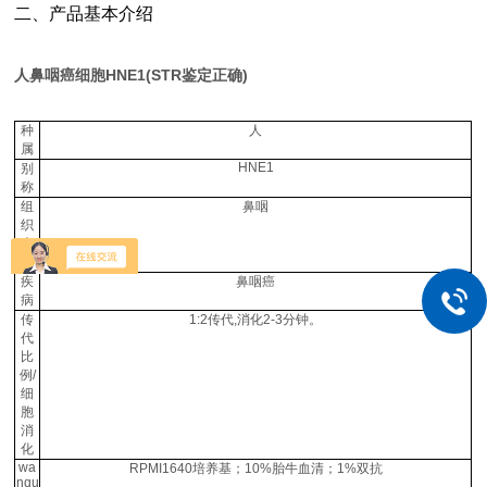
二、产品基本介绍
人鼻咽癌细胞HNE1(STR鉴定正确)
种
人
属
HNE1
别
称
组
鼻咽
织
来
源
疾
鼻咽癌
病
传
1:2传代,消化2-3分钟。
代
比
例/
细
胞
消
化
wa
RPMI1640培养基；10%胎牛血清；1%双抗
nqu