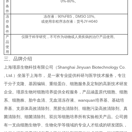
养
0%-80%。
条
件
冻
冻存液：90%FBS，DMSO 10%,
存
或使用非程序冻存液：货号JY-H040
条
件
产
仅限于科学研究，不可作为动物或人类疾病的治疗产品使用。
品
使
用
三、品牌介绍
上海瑾原生物科技有限公司（Shanghai Jinyuan Biotechnology Co.
, Ltd.）坐落于上海市， 是一家专业提供科研与医学技术服务，专注
于分子克隆、基因编辑、重组蛋白、细胞服务及定制的高新技术研发
企业。瑾原生物对细胞培养提供全程服务，产品涵盖原代细胞、细胞
系、细胞株、胎牛血清、无血清冻存液、wanquan培养基、基础培
养基、支原体高效清除剂、黑胶虫清除剂、细胞污染高效清除剂、真
菌清除剂、细菌清除剂、双抗等细胞培养所有实验相关产品。公司拥
有一支由细胞生物学、生物化学等领域的专业人才组成的研发团队，