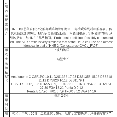
an
培
养
基
配
置
简
HNE-1细胞取自低分化的鼻咽癌鳞状细胞癌。 电镜观察到桥粒的存在。传
介
代次数超过100次。EBV病毒检测呈阴性。问题细胞系，STR图谱与HELA
细胞类似，与HNE-2几乎相同。Problematic cell line: Possibly contaminat
ed. The STR profile is very similar to that of the HeLa cell line and almost
identical to that of HNE-2 (Cellosaurus=CVCL_FA07).
形
上皮细胞样
态
生
贴壁生长
长
特
征
ST
Amelogenin X CSF1PO 10,11 D2S1338 17,23 D3S1358 15,18 D5S818
R
11,12 D7S820 10,12 D8S1179 1
D13S317 10,12,13.3 D16S539 9,10 D18S51 13,16 D19S433 13 D21S11
27,30 FGA 18,21 Penta D 9,12
Penta E 17,20 TH01 6,7,9 TPOX 8,12 vWA 14,16
倍
每周 2-3次
增
时
间
培
气相：空气，95%；二氧化碳，5%。 温度：37摄氏度，培养箱湿度为7