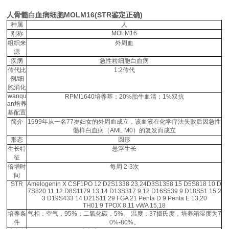
人骨髓白血病细胞MOLM16(STR鉴定正确)
种属
人
MOLM16
别称
组织来
外周血
源
疾病
急性粒细胞白血病
传代比
1:2传代
例/细
胞消化
wanqu
RPMI1640培养基；20%胎牛血清；1%双抗
an培养
基配置
简介
1999年从一名77岁妇女的外周血成立，该血液在化学疗法失败后因急性
髓样白血病（AML M0）的复发而成立
形态
圆形
生长特
悬浮生长
征
倍增时
每周 2-3次
间
STR
Amelogenin X CSF1PO 12 D2S1338 23,24D3S1358 15 D5S818 10 D
7S820 11,12 D8S1179 13,14 D13S317 9,12 D16S539 9 D18S51 15,2
3 D19S433 14 D21S11 29 FGA 21 Penta D 9 Penta E 13,20
TH01 9 TPOX 8,11 vWA 15,18
培养条
气相：空气，95%；二氧化碳，5%。 温度：37摄氏度，培养箱湿度为7
件
0%-80%。