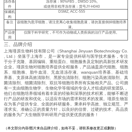
冻存条
冻存液：90%FBS，DMSO 10%,
件
或使用非程序冻存液：货号JY-H040
DSMZ; ACC-555
保藏机
构
备注
该细胞为悬浮细胞，请注意离心收集细胞悬液，请勿直接倒掉细胞培养
液。
产品使
仅限于科学研究，不可作为动物或人类疾病的治疗产品使用。
用
三、品牌介绍
上海瑾原生物科技有限公司（Shanghai Jinyuan Biotechnology Co.
, Ltd.）坐落于上海市， 是一家专业提供科研与医学技术服务，专注
于分子克隆、基因编辑、重组蛋白、细胞服务及定制的高新技术研发
企业。瑾原生物对细胞培养提供全程服务，产品涵盖原代细胞、细胞
系、细胞株、胎牛血清、无血清冻存液、wanquan培养基、基础培
养基、支原体高效清除剂、黑胶虫清除剂、细胞污染高效清除剂、真
菌清除剂、细菌清除剂、双抗等细胞培养所有实验相关产品。公司拥
有一支由细胞生物学、生物化学等领域的专业人才组成的研发团队，
他们在细胞培养领域有着丰富的经验和深厚的技术积累，能够不断进
行产品的研发和优化，以适应市场的需求和技术的发展。瑾原生物旨
在为客户提供专业、全面的科研服务。秉承科学高效、独立规范、严
谨求实、准确公正的质量方针，以良好的信誉、过硬的技术、高品质
的服务为广大生物医学科研用户提供更优质的服务！
（本文部分内容/图片来自品牌介绍，如有不妥，请联系修改更正或删除）