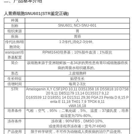
二、产品基本介绍
人胃癌细胞SNU601(STR鉴定正确)
种属
人
SNU601; NCI-SNU-601
别称
组织来源
胃
疾病
胃癌
传代比例/细
1:2传代,消化2-3分钟。
胞消化
wanquan培
RPMI1640培养基；10%胎牛血清；1%双抗
养基配置
简介
该细胞来源于亚洲朝鲜族一名34岁的男性患有胃印戒细胞腺癌疾
病的胃腹水组织建系的。
形态
上皮细胞样
生长特征
贴壁生长
倍增时间
每周 2-3次
STR
Amelogenin X,Y CSF1PO 10,11 D3S1358 16 D5S818 10 D7S8
20 9,11 D8S1179 13,14 D13S317 9,12
D16S539 12 D18S51 14 D21S11 29,30 FGA 23 Penta D 8,15 P
enta E 11,18 TH01 7,9 TPOX 8,11
vWA 16,18
培养条件
气相 ：空气 ，95% ；二氧化碳 ，5%。 温度 ：37摄氏度 ，培养
箱湿度为70%-80%。
冻存条件
冻存液：90%FBS，DMSO 10%,
或使用非程序冻存液：货号JY-H040
产品使用
限于科学研究，不可作为动物或人类疾病的治疗产品使用。