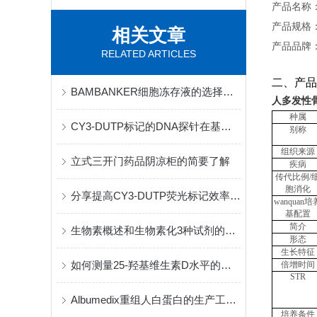
产品名称
产品规格：1
相关文章
产品品牌
RELATED ARTICLES
二、产品
BAMBANKER细胞冻存液的选择与配方调整对冻存效果的影响
人多发性骨
种属
CY3-DUTP标记的DNA探针在基因表达分析中的应用
别称
组织来源
立式三开门药品阴凉柜的简要了解
疾病
传代比例
/
胞消化
分享提高CY3-DUTP荧光标记效率的方法和技巧
wanquan培
基配置
简介
生物素概述和生物素化3种试剂的蛋白质标记等特性
形态
生长特征
如何测量25-羟基维生素D水平的方法与技术
倍增时间
STR
Albumedix重组人白蛋白的生产工艺与质量控制介绍
培养条件