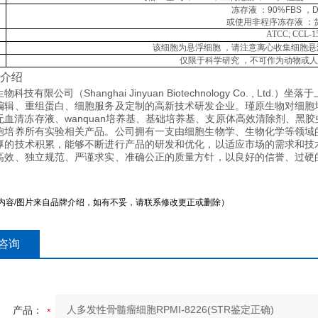
冻存液
：
90%FBS ，D
或使用非程序冻存液
：
ATCC; CCL-1
该细胞为悬浮细胞
，请注意离心收集细胞悬
仅限于科学研究
，不可作为动物或人
介绍
科技有限公司（Shanghai Jinyuan Biotechnology Co. ,
编辑、重组蛋白、细胞服务及定制的高新技术研发企业。瑾原生物对细胞
无血清冻存液、wanquan培养基、基础培养基、支原体高效清除剂、黑
胞培养所有实验相关产品。公司拥有一支由细胞生物学、生物化学等领域
厚的技术积累，能够不断进行产品的研发和优化，以适应市场的需求和技
高效、独立规范、严谨求实、准确公正的质量方针，以良好的信誉、过硬
内容/图片来自品牌介绍，如有不妥，请联系修改更正或删除）
咨询
产品：