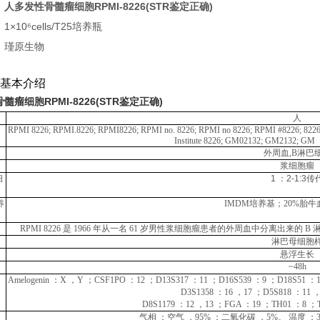
：
人多发性骨髓瘤细胞RPMI-8226(STR鉴定正确)
×10⁶cells/T25培养瓶
：瑾原生物
基本介绍
髓瘤细胞RPMI-8226(STR鉴定正确)
人
RPMI 8226;
RPMI.8226;
RPMI8226;
RPMI
no. 8226;
RPMI
no 8226;
RPMI #8226; 8226
Institute 8226; GM02132; GM213
2;
GM
外周血
,B淋巴
浆细胞瘤
细
1 ：2-1:3传
养
IMDM培养基；20%胎牛
RPMI 8226 是
1966 年从一名 61 岁
男性浆细胞瘤患者的外周血中分离出来的
B
淋巴母细胞
悬浮生长
~48h
Amelogenin ：X ，Y ；CSF1P
O ：12 ；D13S317 ：11 ；D16S539 ：9 ；D18S51 ：1
D3S1358 ：16 ，17 ；D5S818 ：11 
D8S1179 ：12 ，13 ；FGA ：19 ；TH01 ：8 ；
气相
：空气
，
95% ；二氧化碳 ，5%。 温度 ：