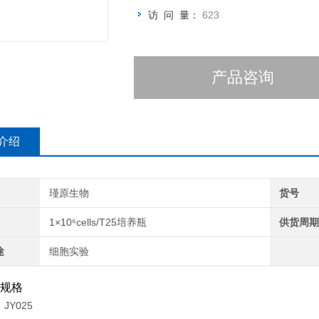
访 问 量：
623
产品咨询
介绍
瑾原生物
货号
1×10⁶cells/T25培养瓶
供货周
途
细胞实验
规格
JY025