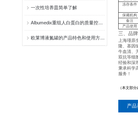
冻存条件
一次性培养皿简单了解
保藏机构
备注
Albumedix重组人白蛋白的质量控制标准与安全性分析
产品使用
三、品牌
欧莱博液氮罐的产品特色和使用方法是怎样的
上海瑾原生物
隆、基因
牛血清、
双抗等细
经验和深
秉承科学
服务！
（本文部分
产品