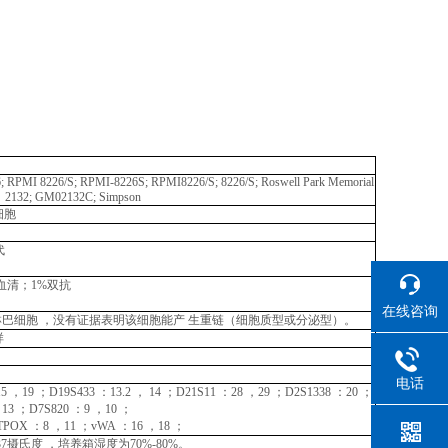
;
RPMI
8226/S;
RPMI-8226S;
RPMI8226/S; 8226/S;
Roswell
Park
Memorial
2132; GM02132C; Simpson
细胞
代
血清；1%双抗
在线咨询
 淋巴细胞 ，没有证据表明该细胞能产
生重链（细胞质型或分泌型）。
样
电话
5 ，19 ；D19S433
：
13.2
，
14 ；D21S11 ：28 ，29 ；D2S1338 ：
20 ；
，13
；
D7S820 ：9
，
10
；
TPOX ：8
，
11
；
vWA
：
16
，
18
；
37摄氏度 ，培养箱湿度为70%-80%。