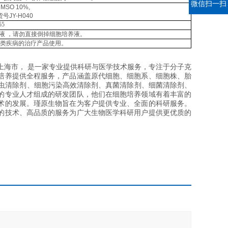
微信扫一扫
MSO 10%,
货号
JY-H040
55
液
，请勿直接倒
掉细胞培养液。
类疾病的治疗产品使
用。
 Ltd.）坐落于上海市， 是一家专业提供科研与医学技术服务，专注于分子克
培养提供全程服务，产品涵盖原代细胞、细胞系、细胞株、胎
胶虫清除剂、细胞污染高效清除剂、真菌清除剂、细菌清除剂、
的专业人才组成的研发团队，他们在细胞培养领域有着丰富的
术的发展。瑾原生物旨在为客户提供专业、全面的科研服务。
的技术、高品质的服务为广大生物医学科研用户提供更优质的