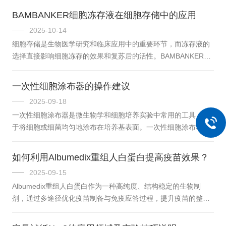
要。​​一、在化学分析中的应用​​在化学分析中主要用于样品的预处
BAMBANKER细胞冻存液在细胞存储中的应用
理和分离。在定量分析前，它能够有效地去除样品中的悬浮颗粒
2025-10-14
和杂质，确保后续分析的准确性。通过过滤过程，可以将待测溶
细胞存储是生物医学研究和临床应用中的重要环节，而冻存液的
液与不溶性物质分离，为精确的化学测定创造条件。在定性分析
选择直接影响细胞冻存的效果和复苏后的活性。BAMBANKER细
中，也扮演着重要角色。它能够保留特定的化学物质，帮助分析
胞冻存液作为一种细胞冻存解决方案，在细胞存储领域展现出应
人员识别和检测样...
用价值。​​一、保护细胞活性的核心技术​​核心优势在于其细胞保护
一次性细胞涂布器的操作建议
能力。它通过特殊的成分组合，能够有效减少细胞在冻存过程中
2025-09-18
受到的损伤。在低温环境下，细胞容易受到冰晶形成和渗透压变
一次性细胞涂布器是微生物学和细胞培养实验中常用的工具，用
化的损害，而BAMBANKER细胞冻存液能够稳定细胞膜结构，降
于将细胞或细菌均匀地涂布在培养基表面。一次性细胞涂布器的
低冰晶对细胞的机械损伤。同时，它还能维持细胞内环境的稳
优势：1、无菌设计：通常采用无菌包装，经过伽马射线或环氧乙
定，保护细胞器...
烷灭菌处理，确保无DNA酶、RNA酶、热原和内毒素，可降低实
如何利用Albumedix重组人白蛋白提高疫苗效果？
验污染风险。2、操作便捷：无需重复灭菌和清洗，可直接使用，
2025-09-15
节省实验准备时间。其L型设计便于操作，涂布棒头部光滑，不会
Albumedix重组人白蛋白作为一种高纯度、结构稳定的生物制
划伤琼脂表面，能均匀涂布细胞或细菌。3、材质优良：一般由高
剂，通过多途径优化疫苗制备与免疫应答过程，提升疫苗的整体
品质的聚苯乙烯(PS)、聚丙烯(PP)或聚乙烯(PE)等材料制成，耐
效果。一、​​优化疫苗稳定性与保护效力。​​可作为疫苗成分的稳定
用且不会...
载体，通过其分子结构中的特定结合位点，与抗原形成复合物，