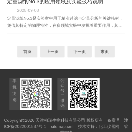
定量滤纸No.3的应用领域及实验技巧说明
减少抗原在储存与运输过程中的降解风险。这种保护作用能够维
2025-09-08
持抗原的天然构象与免疫原性，确保疫苗在长期保存或特殊环境
定量滤纸No.3是实验室中用于精准过滤与定量分析的关键耗材，
中仍保持有效活性，从而提升接种后的免疫应答强度。​​二、增强
凭借其特定的物理特性，在多领域实验中发挥着重要作用，其应
免疫系统靶向性与应答效率。​​具有天然的生物相容性与低免疫原
用技巧直接影响实验结果的可靠性。​​一、应用领域聚焦精准分析
性，可在体...
需求。​​定量滤纸No.3主要用于需要精确测定滤液中物质含量的实
验场景，适用于溶液中悬浮颗粒的分离与滤纸本身不引入干扰的
首页
上一页
下一页
末页
分析流程。在化学分析中，常用于分离待测溶液中的固体杂质，
确保滤液纯净度以满足后续滴定、比色等定量检测要求；在环境
监测领域，可用于水样或土壤提取液中颗粒物的初步过滤，为后
续成分分析提供清...
公
手
众
机
号
浏
二
览
维
码
Copyright©2026 天津柏瑞生物科技有限公司 版权所有
备案号：津
ICP备2022001887号-1
sitemap.xml
技术支持：
化工仪器网
管